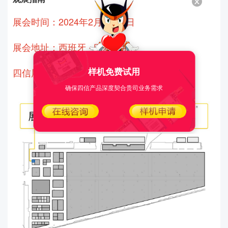
展会时间：
2024年2月26-29日
展会地址：
西班牙 · 巴塞罗那
样机免费试用
四信展台：
1A22
确保四信产品深度契合贵司业务需求