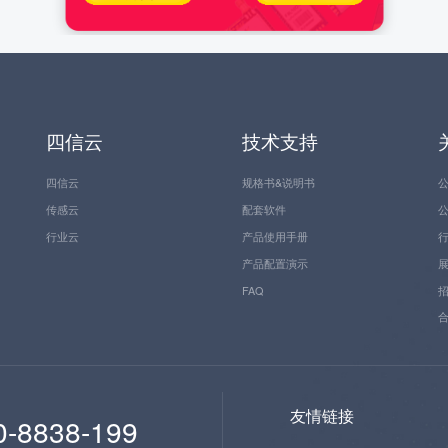
四信云
技术支持
四信云
规格书&说明书
传感云
配套软件
行业云
产品使用手册
产品配置演示
FAQ
友情链接
0-8838-199