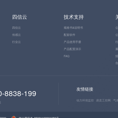
四信云
技术支持
四信云
规格书&说明书
传感云
配套软件
行业云
产品使用手册
产品配置演示
FAQ
友情链接
0-8838-199
动力环境监控
易卖工控网
气
话