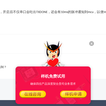
，开启后不仅串口会吐出
，还会有
的脉冲通知到
，以便
TXDONE
10ms
mcu
m
机制？
样机免费试用
确保四信产品深度契合贵司业务需求