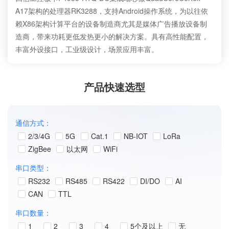
A17架构的处理器RK3288，支持Android操作系统，为以往依
赖X86架构计算平台的设备制造商尤其是媒体广告播放设备制
造商，带来功耗更低发热更小的解决方案。具有高性能配置，
丰富外设接口，工业级设计，场景应用丰富。
产品快速选型
通信方式：
2/3/4G
5G
Cat.1
NB-IOT
LoRa
ZigBee
以太网
WiFi
串口类型：
RS232
RS485
RS422
DI/DO
AI
CAN
TTL
串口数量：
1
2
3
4
5个及以上
无