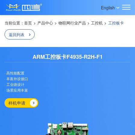
English
当前位置：
首页
>
产品中心
>
物联网行业产品
>
工控机
>
工控板卡
返回列表
ARM工控板卡F4935-R2H-F1
· 高性能配置
· 丰富外设接口
· 工业级设计
· 场景应用丰富
样机申请