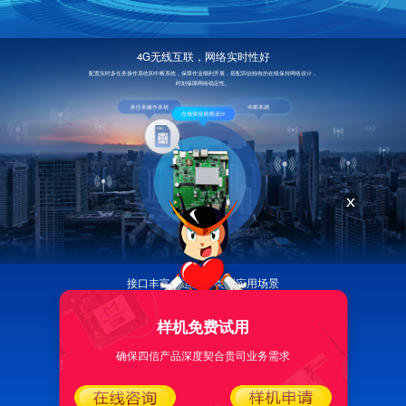
4G无线互联，网络实时性好
配置实时多任务操作系统和中断系统，保障作业顺利开展，搭配四信独有的在线保持网络设计，
时刻保障网络稳定性。
接口丰富，适应多类型应用场景
工控机有着丰富接口、显示接口、USB、串口、网络、功放等，丰富的设备接口可以适应多类型
应用场景的多功能输入输出，保证工控机能与各种外设无缝对接，能与各种信号打交道， 让控制
和检测过程更加智能化，有利于提高生产和工作效率
样机免费试用
确保四信产品深度契合贵司业务需求