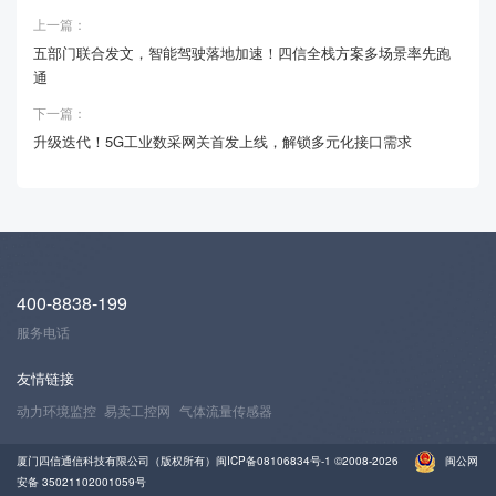
上一篇：
五部门联合发文，智能驾驶落地加速！四信全栈方案多场景率先跑
通
下一篇：
升级迭代！5G工业数采网关首发上线，解锁多元化接口需求
400-8838-199
服务电话
友情链接
动力环境监控
易卖工控网
气体流量传感器
厦门四信通信科技有限公司（版权所有）
闽ICP备08106834号-1
©2008-2026
闽公网
安备 35021102001059号