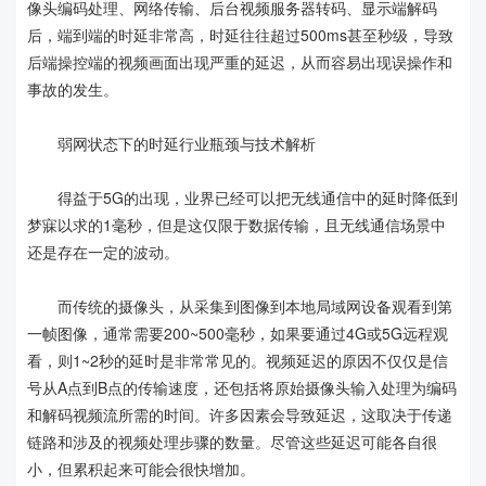
像头编码处理、网络传输、后台视频服务器转码、显示端解码
后，端到端的时延非常高，时延往往超过500ms甚至秒级，导致
后端操控端的视频画面出现严重的延迟，从而容易出现误操作和
事故的发生。
弱网状态下的时延行业瓶颈与技术解析
得益于5G的出现，业界已经可以把无线通信中的延时降低到
梦寐以求的1毫秒，但是这仅限于数据传输，且无线通信场景中
还是存在一定的波动。
而传统的摄像头，从采集到图像到本地局域网设备观看到第
一帧图像，通常需要200~500毫秒，如果要通过4G或5G远程观
看，则1~2秒的延时是非常常见的。视频延迟的原因不仅仅是信
号从A点到B点的传输速度，还包括将原始摄像头输入处理为编码
和解码视频流所需的时间。许多因素会导致延迟，这取决于传递
链路和涉及的视频处理步骤的数量。尽管这些延迟可能各自很
小，但累积起来可能会很快增加。