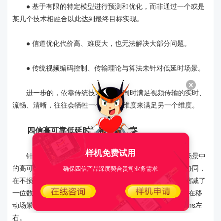
● 基于有限的特定模型进行预测和优化，而非通过一个或是
某几个技术相融合以此达到最终目标实现。
● 信道优化代价高、难度大，也无法解决大部分问题。
● 传统视频编码控制、传输理论与算法未针对低延时场景。
进一步的，依靠传统技术更难以同时满足视频传输的实时、
流畅、清晰，往往会牺牲一个或两个维度来满足另一个维度。
四信高可靠低延时视频传输方案
样机免费试用
针对目前行业中存在的共性问题，四信推出了物联网场景中
的高可靠低延时视频传输方案。通过云边端三位一体配合协同，
确保四信产品深度契合贵司业务需求
在不损失成像效果和流畅性的情况下，不仅成功地将延时缩减了
一位数，在稳定网络环境下甚至能达到50ms以内，即使是在移
动场景中采用蜂窝通信技术的弱网环境下，也能控制在80ms左
右。