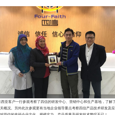
亚客户一行参观考察了四信的研发中心、营销中心和生产基地，了解了
关概况。另外此次参观更有当地企业领导重点考察四信产品技术研发及应
对四信的幸福企业文化、规模实力、产品质量及研发技术赞叹不已！