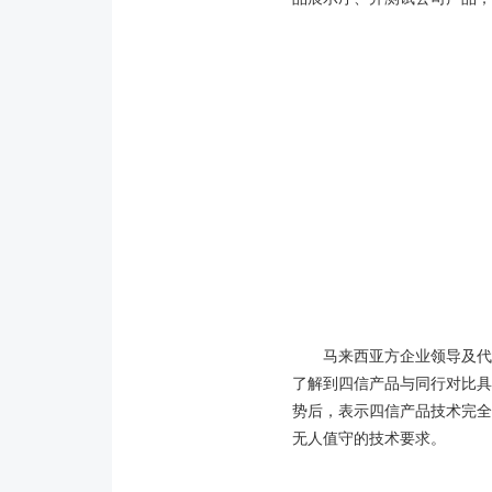
马来西亚方企业领导及代表重点
了解到四信产品与同行对比具
势后，表示四信产品技术完全
无人值守的技术要求。