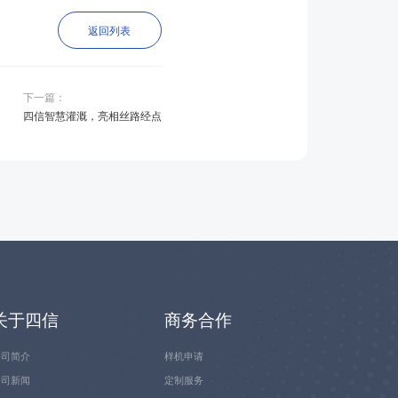
返回列表
下一篇：
四信智慧灌溉，亮相丝路经点
关于四信
商务合作
公司简介
样机申请
公司新闻
定制服务