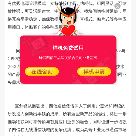
有优秀电源管理模式，支持外接电源，功耗低。组网灵活，可缩
放性强，可灵活组建大、中、小型网络。模块间切换时延短，网
络冗余平滑稳定，确保数据可靠传输。直插式、贴片式等多种应
用接口，体贴客户的各种应用需求。
样机免费试用
同期上市的还有ZigBee数传终端（F8914）,集合了ZigBee与
确保四信产品深度契合贵司业务需求
GPRS技术的无线
DTU
（IP Modem）(F8X14)、无线路由器
(F8X23\F8X33)，这些终端的推出将进一步拓宽基于ZigBee技术
的产品线，增强无线组网汇聚融合能力，满足用户不同的组网业
务需求。
宝剑锋从磨砺出，四信通信凭借深入了解用户需求和持续的
研发投入创新出丰硕的成果。所有这些新产品的推出，将进一步
推动物联网可靠传输与智慧应用业务的融合，同时也进一步增强
了四信在无线通信领域的竞争优势，成为高端工业无线通信市场