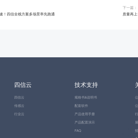
下一篇：
速！四信全栈方案多场景率先跑通
质量再上
四信云
技术支持
四信云
规格书&说明书
传感云
配套软件
行业云
产品使用手册
产品配置演示
FAQ