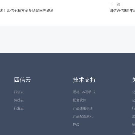
下一篇：
速！四信全栈方案多场景率先跑通
四信通信6周年
四信云
技术支持
四信云
规格书&说明书
传感云
配套软件
行业云
产品使用手册
产品配置演示
FAQ