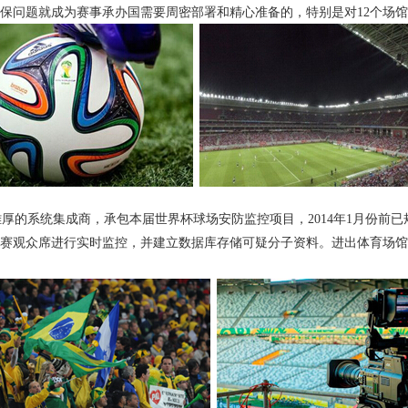
保问题就成为赛事承办国需要周密部署和精心准备的，特别是对12个场
的系统集成商，承包本届世界杯球场安防监控项目，2014年1月份前已
赛观众席进行实时监控，并建立数据库存储可疑分子资料。进出体育场馆