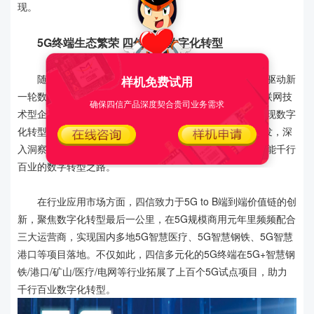
现。
5G终端生态繁荣 四信助力数字化转型
随着5G、云计算、物联网、人工智能等深入发展，将驱动新
样机免费试用
一轮数字产品升级换代，作为致力于让万物更加智慧的物联网技
确保四信产品深度契合贵司业务需求
术型企业，四信近两年不断扩大5G终端阵容，促进企业实现数字
化转型升级，加速无线组网和行业应用终端等产品升级研发，深
入洞察行业用户需求，打造垂直行业应用平台，提升5G赋能千行
百业的数字转型之路。
在行业应用市场方面，四信致力于5G to B端到端价值链的创
新，聚焦数字化转型最后一公里，在5G规模商用元年里频频配合
三大运营商，实现国内多地5G智慧医疗、5G智慧钢铁、5G智慧
港口等项目落地。不仅如此，四信多元化的5G终端在5G+智慧钢
铁/港口/矿山/医疗/电网等行业拓展了上百个5G试点项目，助力
千行百业数字化转型。