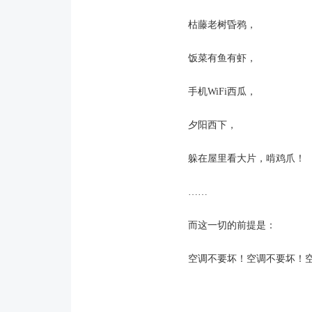
枯藤老树昏鸦，
饭菜有鱼有虾，
手机WiFi西瓜，
夕阳西下，
躲在屋里看大片，啃鸡爪！
……
而这一切的前提是：
空调不要坏！空调不要坏！