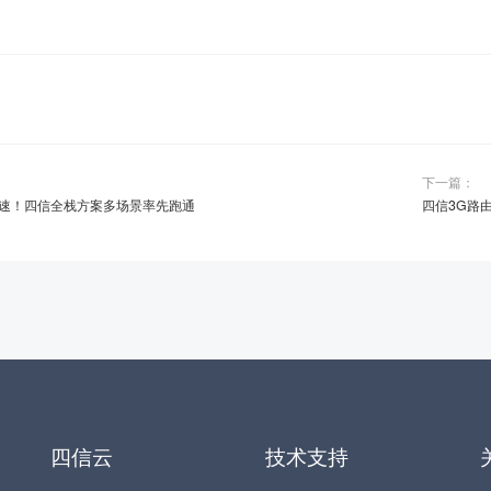
下一篇：
速！四信全栈方案多场景率先跑通
四信3G路
四信云
技术支持