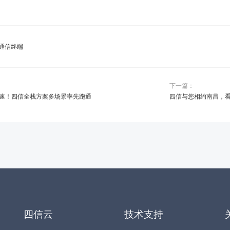
通信终端
下一篇：
速！四信全栈方案多场景率先跑通
四信与您相约南昌，
四信云
技术支持