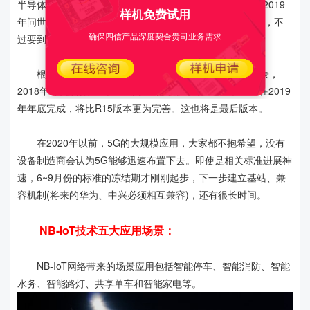
半导体日前表态正在开发支持5G网络的麒麟处理器，预计2019
样机免费试用
年问世。同时预计在2019年推出第一个R10版本的5G芯片，不
确保四信产品深度契合贵司业务需求
过要到2020年的R16才算真正的5G标准。
根据国际标准组织3GPP和ITU(国际电信联盟)的时间表，
2018年6月会有第一个正式的5G标准版本，即R15。R16在2019
年年底完成，将比R15版本更为完善。这也将是最后版本。
在2020年以前，5G的大规模应用，大家都不抱希望，没有
设备制造商会认为5G能够迅速布置下去。即使是相关标准进展神
速，6~9月份的标准的冻结期才刚刚起步，下一步建立基站、兼
容机制(将来的华为、中兴必须相互兼容)，还有很长时间。
NB-IoT技术五大应用场景：
NB-IoT网络带来的场景应用包括智能停车、智能消防、智能
水务、智能路灯、共享单车和智能家电等。