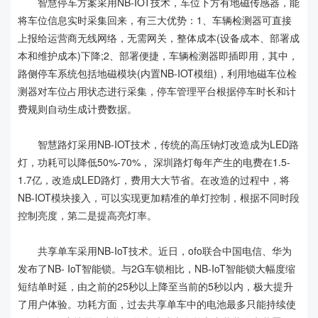
智慧停车方案采用NB-IOT技术，车位下方有地磁传感器，能
将车位信息实时采集回来，有三大优势：1、车辆检测器可直接
上报给运营商无线网络，无需网关，整体成本(设备成本、部署成
本和维护成本)下降;2、部署便捷，车辆检测器即插即用，其中，
路侧停车系统包括地磁模块(内置NB-IOT模组)，利用地磁车位检
测器对车位占用状态进行采集，停车管理平台根据停车时长和计
费规则自动生成计费数据。
智慧路灯采用NB-IOT技术，传统的高压钠灯改造成为LED路
灯，功耗可以降低50%-70%， 深圳路灯每年产生的电费在1.5-
1.7亿，改造成LED路灯，费用大大节省。在改造的过程中，将
NB-IOT模块接入，可以实现更加精准的单灯控制，根据不同时段
控制亮度，第二是提高亮灯率。
共享单车采用NB-IoT技术。近日，ofo联合中国电信、华为
发布了NB- IoT智能锁。与2G车锁相比，NB-IoT智能锁大幅度缩
短结单时延，由之前的25秒以上降至当前的5秒以内，极大提升
了用户体验。功耗方面，过去共享单车中的电池最多只能持续使