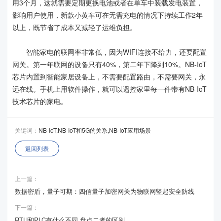
用3个月，这就需要定期更换电池或者在单车中装载发电装置，
影响用户使用，新款小黄车可在无需充电的情况下持续工作2年
以上，既节省了成本又减轻了运维负担。
智能家电的联网率非常低，因为WIFI连接不给力，还要配置
网关。第一年联网的设备只有40%，第二年下降到10%。NB-IoT
芯片内置到智能家居设备上，不需要配置路由，不需要网关，永
远在线。手机上用软件操作，就可以遥控家里每一件带有NB-IoT
技术芯片的家电。
关键词：
NB-IoT,NB-IoT和5G的关系,NB-IoT应用场景
返回列表
上一篇：
数据密盾，量子可期：四信量子加密网关为物联网竖起安全防线
下一篇：
RTU和PLC有什么不同 盘点二者的区别