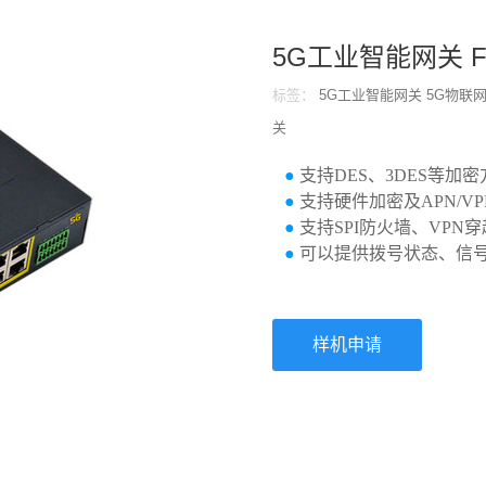
5G工业智能网关 F-
标签：
5G工业智能网关
5G物联
关
●
支持DES、3DES等加
●
支持硬件加密及APN/V
●
支持SPI防火墙、VPN
●
可以提供拨号状态、信号
样机申请