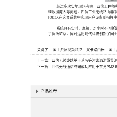
经过多次实地现场考察，四信工程师充分
理数据庞大等问题，四信工业无线路由器采
F3B3X在这套系统中实现用户设备到指
系统具有实时、直接、24小时不间断监
了执法监察，同时运用现代科技创新了国
关键字：
国土资源视频监控
双卡路由器
国土
上一篇：
四信无线终端基于苯胺等污染源泄露监
下一篇：
四信无线通信终端成功应用于东莞PM2.
产品推荐