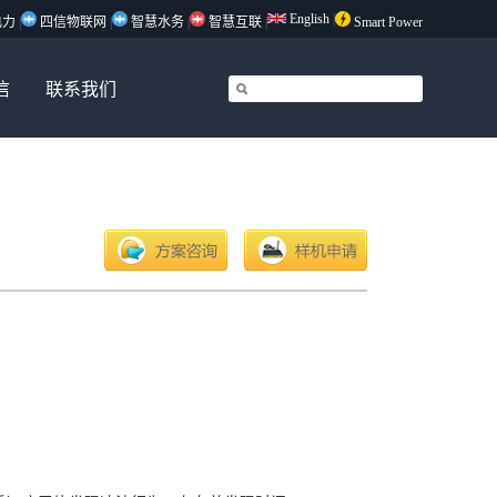
English
|
电力
|
四信物联网
|
智慧水务
|
智慧互联
|
Smart Power
信
联系我们
方案咨询
样机申请
。