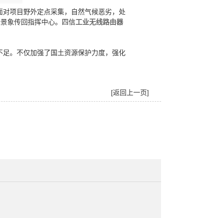
对项目野外定点采集，自然气候恶劣，处
标景象传回指挥中心。四信
工业无线路由器
。
不足。不仅加强了国土资源保护力度，强化
[返回上一页]