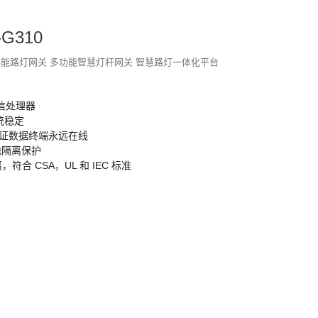
G310
智能路灯网关
多功能智慧灯杆网关
智慧路灯一体化平台
通信处理器
统稳定
证数据终端永远在线
电磁隔离保护
符合 CSA，UL 和 IEC 标准