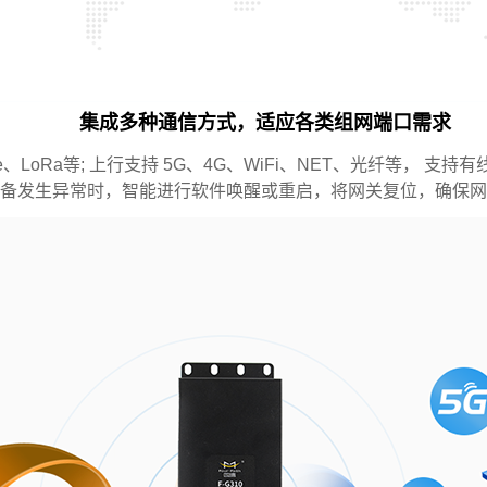
样机免费试用
集成多种通信方式，适应各类组网端口需求
确保四信产品深度契合贵司业务需求
e、LoRa等; 上行支持 5G、4G、WiFi、NET、光纤等，
备发生异常时，智能进行软件唤醒或重启，将网关复位，确保网