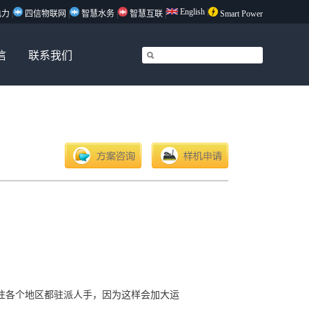
English
|
电力
|
四信物联网
|
智慧水务
|
智慧互联
|
Smart Power
信
联系我们
方案咨询
样机申请
往各个地区都驻派人手，因为这样会加大运