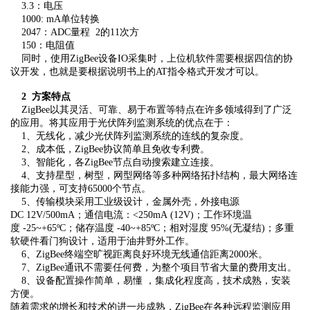
3.3：电压
1000: mA单位转换
2047：ADC量程 2的11次方
150：电阻值
同时，使用ZigBee设备IO采集时，上位机软件需要根据四信的协
议开发，也就是要根据说明书
上的AT指令格式开发才可以。
2 方案特点
ZigBee以其灵活、可靠、易于布置等特点在许多领域得到了广泛
的应用。将其应用于光伏阵列监测系统的优点在于：
1、无线化，减少光伏阵列监测系统的连线的复杂度。
2、成本低，ZigBee协议简单且免收专利费。
3、智能化，各ZigBee节点自动搜索建立连接。
4、支持星型，树型，网型网络等多种网络拓扑结构，最大网络连
接能力强，可支持65000个节点。
5、传输模块采用工业级设计，金属外壳，外接电源
DC 12V/500mA；通信电流：<250mA (12V)；工作环境温
度 -25~+65ºC；储存温度 -40~+85ºC；相对湿度 95%(无凝结)；多重
软硬件看门狗设计，适用于油井野外工作。
6、ZigBee终端空旷视距离良好环境无线通信距离2000米。
7、ZigBee通讯不需要任何费，为整个项目节省大量的费用支出。
8、设备配置操作简单，易懂 ，集成化程度高，技术成熟，安装
方便。
随着需求的增长和技术的进一步成熟，ZigBee在各种远程监测应用