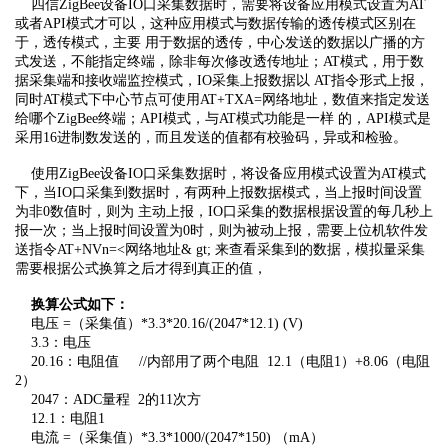
四信ZigBee设备IO口采集数据时，需要将设备应用模式设置为AT
或者API模式才可以，这种应用模式与数据传输的透传模式区别在
于，透传模式，主要 用于数据的透传，中心发送的数据以广播的方
式发送，不能指定终端，除非每次修改透传地址；AT模式，用于数
据采集端和接收端监控模式，IO采集上报数据以 AT指令形式上报，
同时AT模式下中心节点可使用AT+TXA=网络地址，数值来指定发送
给哪个ZigBee终端；API模式，与AT模式功能是一样 的，API模式是
采用16进制数发送的，而且发送的值都有校验码，异或和检验。
使用ZigBee设备IO口采集数据时，将设备应用模式设置为AT模式
下，当IO口采集到数据时，有两种上报数据模式，当上报时间设置
为非0数值时，则为 主动上报，IO口采集的数据根据设置的每几秒上
报一次；当上报时间设置为0时，则为被动上报，需要上位机软件发
送指令AT+NVn=<网络地址& gt; 来查看采集到的数据，模拟量采集
需要根据公式换算之后才得到真正的值，
换算公式如下：
电压 =（采集值）*3.3*20.16/(2047*12.1) (V)
3.3：电压
20.16：电阻值 //内部用了两个电阻 12.1（电阻1）+8.06（电阻
2）
2047：ADC量程 2的11次方
12.1：电阻1
电流 =（采集值）*3.3*1000/(2047*150) （mA）