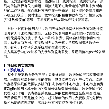
断。该方法存在规划布线、预设接 口、线路检测、线路扩容等一系
列与传输路径有关的问题。间接法是通过测量电池的温差来判断电
池的工作状态。然而此种方法存在一些缺陷，如不能区分温度相差
不明显的状态，实时性差，故障检测的精度和效率取决于检测设备
(红外热像仪)的等级，不易实现在线故障分析和报警等等。
对比上述两种监测方法，利用无线传感器网络对光伏阵列进行监
测具有无可比拟的优越性。无线传感器网络向三维空间传送数据，
中间无需导体介质，节省人力和维 护费。网络自组织性和容错性
高，易于重新布网。监测数据无人为干扰，所获数据资料原始准
确，有利于科学研究及系统后续改进与优化。
该方案基于
ZigBee
技术的光伏阵列监测系统，采用四信ZigBee设备组
网。
1 项目架构实施方案
1. 1 系统组成
整个系统架构划分为三层：采集终端层、数据传输层和应用管理
层。采集终端层起执行者的作用，包含监测节点和中心节点。监测
节点将采集到的数据以多跳的形式 传输给中心节点。中心节点负责
将ZigBee监测区域子网内的数据传递给数据传输层。数据传输层起
代理人的作用，负责整合采集层上传的数据并发送至应用管 理层。
应用管理层主要是监控中心，起决策者的作用，负责数据的分析判
断和系统的管理维护，实现远程实时监控查询和预警。