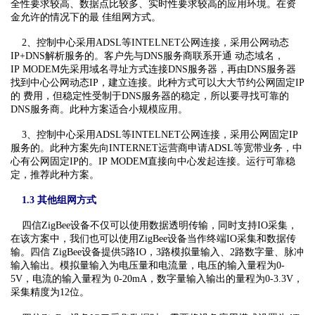
全性要求较高、数据点比较多、实时性要求较高的应用环境。在资
金允许的情况下的最 佳组网方式。
2、控制中心采用ADSL等INTELNET公网连接，采用公网动态
IP+DNS解析服务的。客户先与DNS服务商联系开通 动态域名，
IP MODEM先采用域名寻址方式连接DNS服务器，再由DNS服务器
找到中心公网动态IP，建立连接。此种方式可以大大节约公网固定IP
的 费用，但稳定性受制于DNS服务器的稳定，所以要寻找可靠的
DNS服务商。此种方案适合小规模应用。
3、控制中心采用ADSL等INTELNET公网连接，采用公网固定IP
服务的。此种方案先向INTERNET运营商申请ADSL等宽带业务，中
心有公网固定IP的。IP MODEM直接向中心发起连接。运行可靠稳
定，推荐此种方案。
1.3 其他组网方式
四信ZigBee设备不仅可以使用数据透明传输，同时支持IO采集，
在该方案中，我们也可以使用ZigBee设备当作终端IO采集和数据传
输。四信 ZigBee设备提供5路IO，3路模拟量输入、2路数字量、脉冲
输入输出。模拟量输入为电压量和电流量，电压的输入量程为0-
5V，电流的输入量程为 0-20mA，数字量输入输出的量程为0-3.3V，
采集精度为12位。