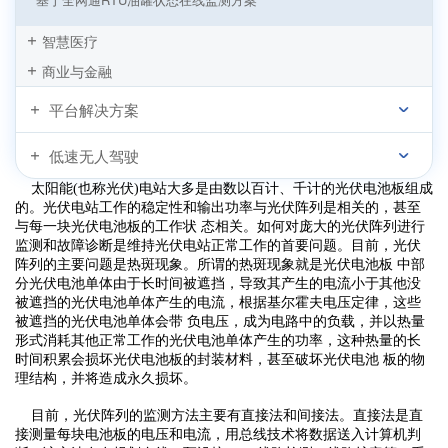
城市燃气管网无线监测方案
智慧医疗
基于LoRa技术的光伏跟踪支架自动控制系统
商业与金融
四信DTU基于气象站无线监测系统应用
平台解决方案
物联网水力平衡及防盗暖监测系统解决方案
“没有污染的GDP”，四信与达康书记一起守护！
低速无人驾驶
四信IP MODEM基于PM2.5在线监测系统
太阳能(也称光伏)电站大多是由数以百计、千计的光伏电池板组成
的。光伏电站工作的稳定性和输出功率与光伏阵列是相关的，甚至
与每一块光伏电池板的工作状 态相关。如何对庞大的光伏阵列进行
监测和故障诊断是维持光伏电站正常工作的首要问题。目前，光伏
阵列的主要问题是热斑现象。所谓的热斑现象就是光伏电池板 中部
分光伏电池单体由于长时间被遮挡，导致其产生的电流小于其他没
被遮挡的光伏电池单体产生的电流，根据基尔霍夫电压定律，这些
被遮挡的光伏电池单体会带 负电压，成为电路中的负载，并以热量
形式消耗其他正常工作的光伏电池单体产生的功率，这种热量的长
时间积累会损坏光伏电池板的封装材料，甚至破坏光伏电池 板的物
理结构，并将造成永久损坏。
目前，光伏阵列的监测方法主要有直接法和间接法。直接法是直
接测量每块电池板的电压和电流，用总线技术将数据送入计算机判