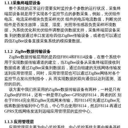
1.1.1采集终端层设备
整个系统的正常运行需要实时监控多个参数的运行状况，采集终
端层设备就是用于实现各个监控节点的参数采集，例如，光伏组件
电压、电流采样模块负责采样光伏 组件的电压电流数值，判断光伏
组件是否发生故障，温度、湿度、光照等传感器负责采样环境数
据，为系统优化和光伏组件调整提供数据支持，采集终端层设备采
集 到的数据通过串口发送给四信ZigBee传输设备，或者也可以通过
四信ZigBee设备直接采集系统的模拟量数据。
1.1.2 ZigBee数据传输设备
ZigBee数据传输层用的是四信F8914和F8114设备，在整个系统中
用于实现数据传输通道的建立，当ZigBee设备从采集终端层接收到
数据或者 通过ZigBee采集到数据后，通过自组建的无线网络传输发
送到应用管理层，同时，应用管理层也可以通过ZigBee网络对各个
监控节点发出控制指令，从 而实现数据的双向通信以达到遥测、遥
控的目的。
该方案中我们所采用的ZigBee数据传输设备有两种，一种是只有
ZigBee的F8914，还有一种是带ZigBee+GPRS的F8114，两者的区 别
在于F8914完全用ZigBee无线网来传输，而F8114可先通过ZigBee无
线将数据传输到中心节点，中心节点使用F8114，然后F8114 再通过
GPRS无线网络发送到远端应用管理层的监控中心。
1.1.3 应用管理层
应用管理层主要为中心监控系统，中心监控系统主要由服务器机