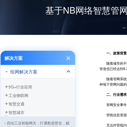
基于NB网络智慧管
一、政策背景
解决方案
随着城市的不断扩
管道也已经达到9.
组网解决方案
随着管网系统的
种地下管网问题的
5G+行业应用
二、行业需求
工业物联网
智慧交通
管网安全事件频
智慧城市
管线信息资源难
四信工业智能网关：打通数据壁垒，赋
无法对管线问题