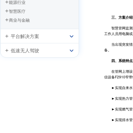
能源行业
智慧医疗
三、方案介绍
商业与金融
智慧管网监测主
工作人员用电脑或
平台解决方案
当出现突发情况
低速无人驾驶
备。
四、系统特点
在管网上增设各
信设备F2910窄
►实现自来水管
►实现热力管网
►实现燃气管网
►实现排水管网