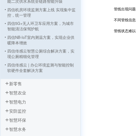
能二次供水系统全链路智能升级
管线出现问题，
四信机房环境监测方案上线 实现集中监
控，统一管理
不同管线信息采
四信5G+无人环卫车应用方案，为城市
智能清洁保驾护航
管线状态难以有
四信NB-IoT室内测温方案，实现企业供
暖降本增效
四信传感云智慧公厕综合解决方案，实
现公厕精细化管理
四信传感云 | 办公环境监测与智能控制
软硬件全套解决方案
四信机房环境监测与安全预警解决方案
新零售
四信智能充电桩解决方案，实现新能源
智慧农业
汽车出行无忧
智慧旅游之IPC智慧景区视频监控方案
智慧电力
基于PLC数据采集网关的智慧公厕应用
安防监控
方案
智慧环保
智慧水务