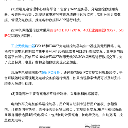
(1)后端充电管理中心服务平台：包含了Web服务器、分站监控数据服务
器、云管理平台等，对现场充电桩的整套系统进行远程监控，实时分析计费数
据、管理充电数据、推送各种数据和APP进行对接。
(2)中间网络通信技术采用
四信4G DTU F2X16、4G工业路由器F3X27、5G
IPC
实现数据联网。
工业无线路由器
F2X16和F3X27为电机控制器与集中器提供无线网络，电
动汽车充电机控制器与集中器利用485总线或者网口进行数据交互，集中器与服
务器平台通过四信F2X16或者F3X27利用无线2G/3G/4G网络进行数据交互，为
了安全起见，电量计费和金额数据实现安全加密。
现场充电桩部署四信
5G IPC设备
，通过四信5G IPC实现实时视频监控，平
台可以随时查看现场充电桩设备的运行情况，如果出现异常情况可以及时安排
维修人员进行处理。
(3)前端部分主要有充电桩终端控制器、采集器和传感器等。
电动汽车充电桩的终端控制器，用户可自助刷卡进行用户鉴权、余额查
询、计费查询等功能，也可提供语音输出接口，实现语音交互;用户可根据液晶
显示屏指示选择4种充电模式：包括按时计费充电、按电量充电、自动充满、按
里程充电等。