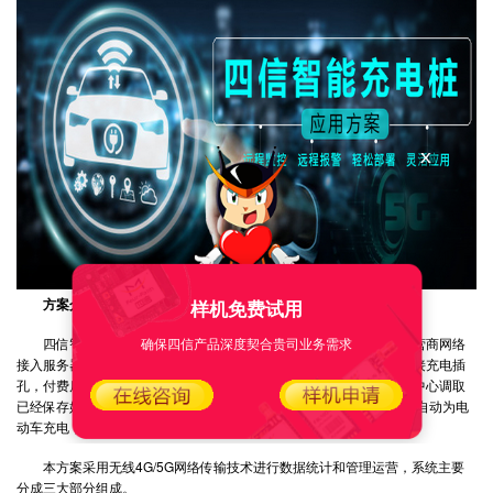
方案介绍
样机免费试用
确保四信产品深度契合贵司业务需求
四信智能充电桩解决方案通过四信无线设备连接充电桩，通过运营商网络
接入服务器中心以及云管理平台。当有电动车停在充电桩设备处，连接充电插
孔，付费后，系统就会通过四信无线设备传输信号到控制中心，控制中心调取
已经保存好的数据，将信号通过四信无线设备传送给充电桩设备;设备自动为电
动车充电，当费用达到额度，自动重复上面步骤断电。
本方案采用无线4G/5G网络传输技术进行数据统计和管理运营，系统主要
分成三大部分组成。