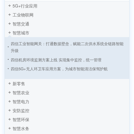
5G+行业应用
工业物联网
智慧交通
智慧城市
四信工业智能网关：打通数据壁垒，赋能二次供水系统全链路智能
升级
四信机房环境监测方案上线 实现集中监控，统一管理
四信5G+无人环卫车应用方案，为城市智能清洁保驾护航
四信NB-IoT室内测温方案，实现企业供暖降本增效
新零售
四信传感云智慧公厕综合解决方案，实现公厕精细化管理
智慧农业
四信传感云 | 办公环境监测与智能控制软硬件全套解决方案
智慧电力
四信机房环境监测与安全预警解决方案
安防监控
四信智能充电桩解决方案，实现新能源汽车出行无忧
智慧环保
智慧旅游之IPC智慧景区视频监控方案
智慧水务
基于PLC数据采集网关的智慧公厕应用方案