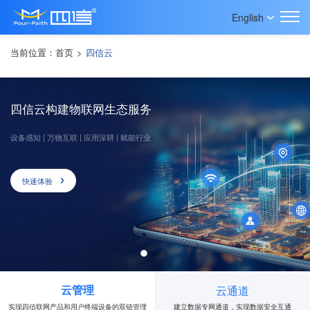
English
当前位置：
首页
>
四信云
四信云构建物联网生态服务
设备感知 | 万物互联 | 应用深耕 | 赋能行业
快速体验
云管理
云通道
实现四信联网产品和用户终端设备的双链管理
建立数据专网通道，实现数据安全互通