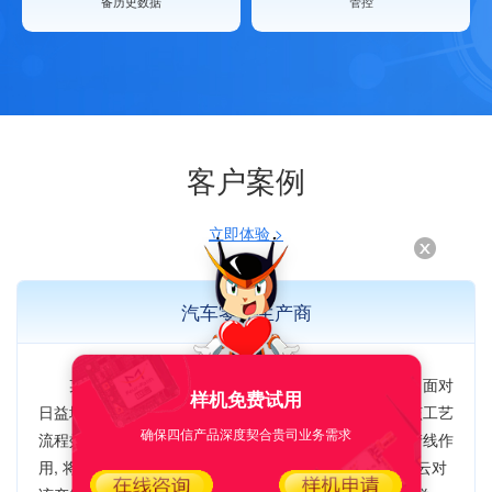
备历史数据
管控
客户案例
立即体验 >
汽车零件生产商
某汽车通用零件造型工厂，主要进行汽车轮毂制造。面对
样机免费试用
日益增长需求的情况，引入了打磨抛光一体机产线，把该工艺
确保四信产品深度契合贵司业务需求
流程效率提升了五倍，提高产能，为了更进一步发挥该产线作
用, 将对进行物联化、智能化进一步升级。决定使用四信云对