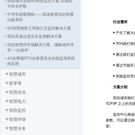
四信城市道路5G智慧监控方案 让感知
为安全护航
不停车超载预检——⾼速桥梁动态称重
治超系统
行业需求
5G智慧物联之智能公交监控解决方案
￭ 产生了极大
四信高速边坡安全监测解决方案
￭ 节约路灯维
四信智慧停车场解决方案，缓解城市停
车“一位难求”
￭ 通过路灯监
4G全网通RTU在桥梁安全在线监测系统
的应用
￭ 通过节能开关
四信电子警察抓拍系统应用方案
智慧城市
￭ 智能监控亮
城市路灯无线通信监控系统解决方案
新零售
方案介绍
全网通工业路由器在交通道路违章电子
智慧农业
抓拍系统的应用方案
四信城市路灯无
智慧电力
TCP/IP 之
安防监控
监控中心根据需
智慧环保
参数。可以通过移
据。
智慧水务