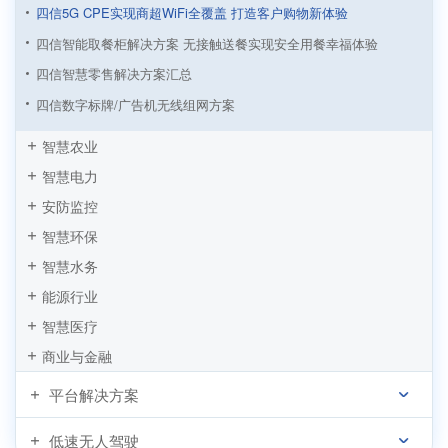
四信5G CPE实现商超WiFi全覆盖 打造客户购物新体验
四信智能取餐柜解决方案 无接触送餐实现安全用餐幸福体验
四信智慧零售解决方案汇总
四信数字标牌/广告机无线组网方案
四信工业路由器基于连锁超市收银解决方案
智慧农业
基于四信工控一体屏自助饮料机解决方案
智慧电力
新零售领航者 四信智能自助结账解决方案
安防监控
智慧零售的自助时代 刷脸售卖应用崛起
智慧环保
基于工控机搭载RK3399处理器的自助榨汁机应用方案
智慧水务
智能售卖系统解决方案
能源行业
智慧医疗
商业与金融
平台解决方案
低速无人驾驶