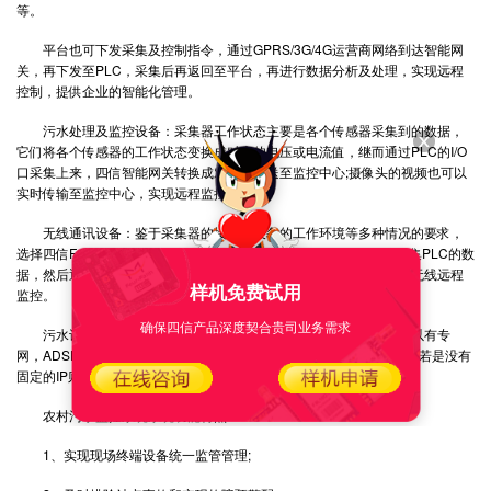
等。
平台也可下发采集及控制指令，通过GPRS/3G/4G运营商网络到达智能网
关，再下发至PLC，采集后再返回至平台，再进行数据分析及处理，实现远程
控制，提供企业的智能化管理。
污水处理及监控设备：采集器工作状态主要是各个传感器采集到的数据，
它们将各个传感器的工作状态变换成对应的电压或电流值，继而通过PLC的I/O
口采集上来，四信智能网关转换成对应协议送至监控中心;摄像头的视频也可以
实时传输至监控中心，实现远程监控。
无线通讯设备：鉴于采集器的接口和设备的工作环境等多种情况的要求，
选择四信F-G100智能网关作为采集和传输设备，F-G100智能网关采集PLC的数
据，然后通过无线网络进行传输，实现监控中心对采集器终端设备的无线远程
样机免费试用
监控。
确保四信产品深度契合贵司业务需求
污水设备监控平台：监控中心一般位于控调度部门，网络接入可以有专
网，ADSL，光纤等多种方式，只需有固定的公网IP即可建立服务端，若是没有
固定的IP则可以通过绑定域名的方式来建立服务端。
农村污水监控系统系统功能特点：
1、实现现场终端设备统一监管管理;