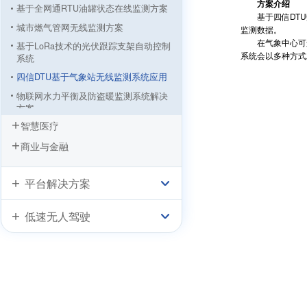
方案介绍
基于全网通RTU油罐状态在线监测方案
基于四信DTU
城市燃气管网无线监测方案
监测数据。
在气象中心可进
基于LoRa技术的光伏跟踪支架自动控制
系统会以多种方式
系统
四信DTU基于气象站无线监测系统应用
物联网水力平衡及防盗暖监测系统解决
方案
智慧医疗
“没有污染的GDP”，四信与达康书记一
起守护！
商业与金融
四信IP MODEM基于PM2.5在线监测系
统
平台解决方案
低速无人驾驶