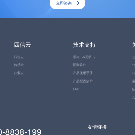
立即咨询
四信云
技术支持
四信云
规格书&说明书
传感云
配套软件
行业云
产品使用手册
产品配置演示
FAQ
友情链接
0-8838-199