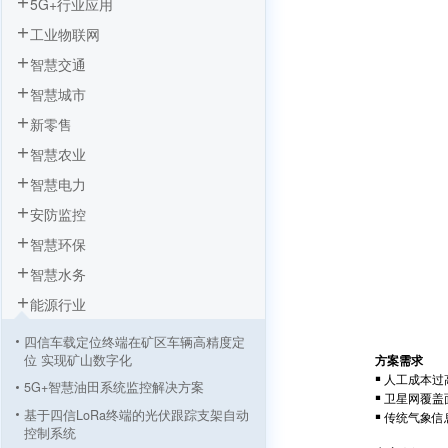
5G+行业应用
工业物联网
智慧交通
智慧城市
新零售
智慧农业
智慧电力
安防监控
智慧环保
智慧水务
能源行业
四信车载定位终端在矿区车辆高精度定
位 实现矿山数字化
方案需求
￭ 人工成本过
5G+智慧油田系统监控解决方案
￭ 卫星网覆盖
基于四信LoRa终端的光伏跟踪支架自动
￭ 传统气象信
控制系统