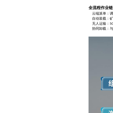
全流程作业链
云端派单：
自动装载：
无人运输：
5
协同卸载：