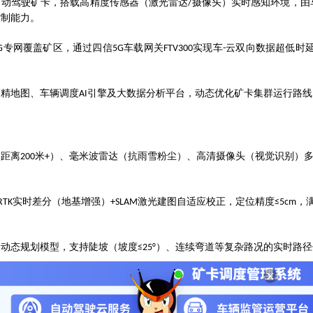
自动驾驶矿卡，搭载高精度传感器（激光雷达
摄像头）实时感知环境，由
/
控制能力。
专网覆盖矿区，通过四信
车载网关
实现车
云双向数据超低时
G
5G
FTV300
-
高精地图、车辆调度
引擎及大数据分析平台，动态优化矿卡集群运行路线
AI
测距离
米
）、毫米波雷达（抗雨雪粉尘）、高清摄像头（视觉识别）
200
+
实时差分（地基增强）
激光建图自适应校正，定位精度
，
RTK
+SLAM
≤5cm
的动态规划模型，支持陡坡（坡度
）、连续弯道等复杂路况的实时路径
≤25°