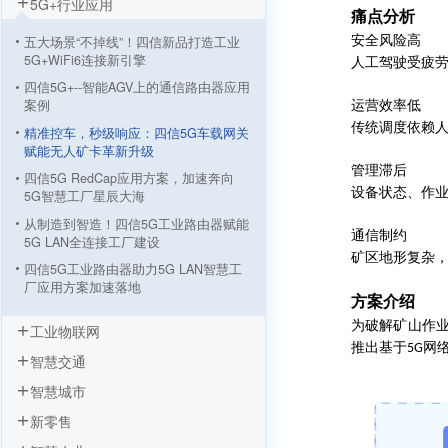
5G+行业应用
痛点分析
五大场景“不掉线”！四信新品打造工业
安全风险高
5G+WiFi6连接新引擎
人工驾驶受疲
四信5G+--智能AGV上的通信路由器应用
案例
运营效率低
传统调度依赖
精准控车，秒级响应：四信5G车载网关
赋能无人矿卡革新升级
管理滞后
四信5G RedCap应用方案，加速奔向
设备状态、作
5G智慧工厂星辰大海
从制造到智造！四信5G工业路由器赋能
通信制约
5G LAN全连接工厂建设
矿区地形复杂
四信5G工业路由器助力5G LAN智慧工
厂应用方案加速落地
方案介绍
5G工业路由器智慧塔吊无线监测方案，
为破解矿山作
工业物联网
四信让施工安全看得见
推出基于
网
5G
智慧交通
5G+智慧工厂数据采集监控方案 “数字
工厂”到“物联工厂”
智慧城市
AGV小车基于四信5G工业路由器的应用
新零售
工业机器人远程监控系统方案