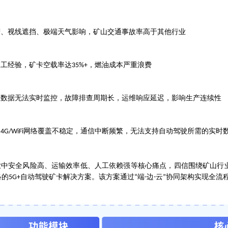
劳、视线遮挡、极端天气影响，矿山交通事故率高于其他行业
人工经验，矿卡空载率达
，燃油成本严重浪费
35%+
业数据无法实时监控，故障排查周期长，运维响应延迟，影响生产连续性
，
网络覆盖不稳定，通信中断频繁，无法支持自动驾驶所需的实时
4G/WiFi
业中安全风险高、运输效率低、人工依赖强等核心痛点，四信围绕矿山行
络的
自动驾驶矿卡解决方案。该方案通过
端
边
云
协同架构实现全流
5G+
“
-
-
”