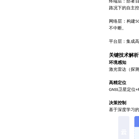
终端层：部署
路况下的自主
网络层：构建
5
不中断。
平台层：集成
关键技术解析
环境感知
激光雷达（探
高精定位
卫星定位
GNSS
+
决策控制
基于深度学习