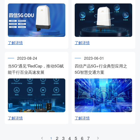
5G产品！
商用
了解详情
了解详情
2023-08-24
2023-06-01
当5G“遇见”RedCap，推动5G赋
四信产品5G+行业典型应用之
能千行百业高速发展
5G智慧交通方案
了解详情
了解详情
2
3
4
5
6
7
1