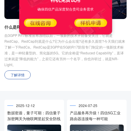
确保四信产品深度契合贵司业务需求
什么是RedCap RedCap让5G“轻”下来
自3GPP R17标准宣布冻结以后，一项新的技术开始备受关注，它就是
RedCap。RedCap到底是什么?它为什么会出现?还有多久面世?今天我们就来
了解一下RedCa。RedCap是3GPP在5G的R17阶段专门制定的一项新技术标
准，是一种轻量型的、简化版的5G。它的全称是“Reduced Capability”，直译
过来就是“降低的能力”，之前它还有另外一个名字，你也许听过，就是NR-
Light。
了解详情
2025-12-12
2024-07-25
数据密盾，量子可期：四信量子
产品服务再升级！四信5G工业
加密网关为物联网竖起安全防线
路由器连接每一种可能