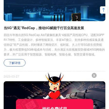
当5G“遇见”RedCap，推动5G赋能千行百业高速发展
四信今年推出的5G RedCap AIoT摄像机兼具“4核国产高性能CPU、适配3GPP
R17特性、工业级设计、多种智能算法、丰富IoT接口、支持多种传感采集及通
信协议”等产品性能，同时继承了网络切片、低时延、大上行等5G原生优势能
力，极大程度降低5G终端成本与功耗，充分满足当前视频安防领域对5G网络的
要求，并广泛应用于智慧能源、智能电网、智能仓储、智慧交通等领域。
了解详情
2023-03-27
样机免费试用