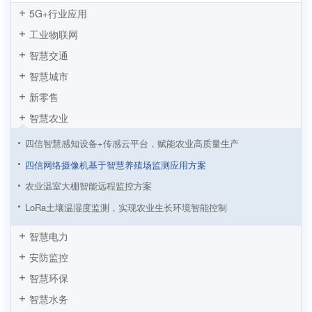
5G+行业应用
工业物联网
智慧交通
智慧城市
新零售
智慧农业
四信智慧感知设备+传感云平台，赋能农业高质量生产
四信网络摄像机基于智慧养殖场监测应用方案
农业温室大棚智能远程监控方案
LoRa土壤温湿度监测，实现农业生长环境智能控制
四信LoRa智慧灌溉系统是如何让农业灌溉做到精准高效
智慧电力
【随手拍活动作品】我在果园，为你种水果
安防监控
【随手拍活动作品】zigbee助力农业智能灌溉系统
智慧环保
四信ZigBee模块助力大庆油田油井无线监测应用
智慧水务