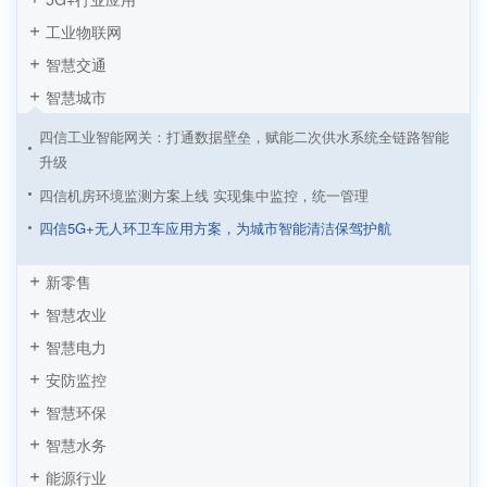
工业物联网
智慧交通
智慧城市
四信工业智能网关：打通数据壁垒，赋能二次供水系统全链路智能
升级
四信机房环境监测方案上线 实现集中监控，统一管理
四信5G+无人环卫车应用方案，为城市智能清洁保驾护航
四信NB-IoT室内测温方案，实现企业供暖降本增效
新零售
四信传感云智慧公厕综合解决方案，实现公厕精细化管理
智慧农业
四信传感云 | 办公环境监测与智能控制软硬件全套解决方案
智慧电力
四信机房环境监测与安全预警解决方案
安防监控
四信智能充电桩解决方案，实现新能源汽车出行无忧
智慧环保
智慧旅游之IPC智慧景区视频监控方案
智慧水务
基于PLC数据采集网关的智慧公厕应用方案
能源行业