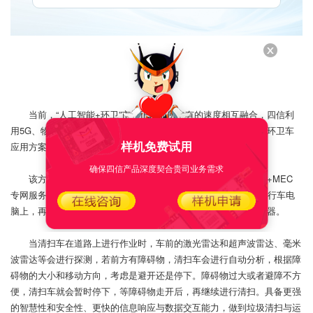
方案介绍
当前，“人工智能+环卫”市场正以前所未有的速度相互融合，四信利
用5G、物联网、大数据、云计算等信息处理技术，推出5G+无人环卫车
样机免费试用
应用方案，打造智慧环卫服务城市。
确保四信产品深度契合贵司业务需求
该方案系统组成部分包括前端传感器、行车电脑+5G 路由器+MEC
专网服务器;车辆的摄像头、定位雷达、环境传感器等全部汇聚到行车电
脑上，再通过四信5G工业路由器F-NR120将数据上报给后台服务器。
当清扫车在道路上进行作业时，车前的激光雷达和超声波雷达、毫米
波雷达等会进行探测，若前方有障碍物，清扫车会进行自动分析，根据障
碍物的大小和移动方向，考虑是避开还是停下。障碍物过大或者避障不方
便，清扫车就会暂时停下，等障碍物走开后，再继续进行清扫。具备更强
的智慧性和安全性、更快的信息响应与数据交互能力，做到垃圾清扫与运