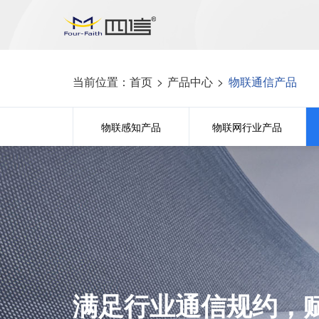
当前位置：
首页
>
产品中心
>
物联通信产品
物联感知产品
物联网行业产品
满足行业通信规约，