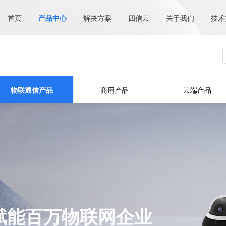
首页
产品中心
解决方案
四信云
关于我们
技术
物联通信产品
商用产品
云端产品
赋能百万物联网企业