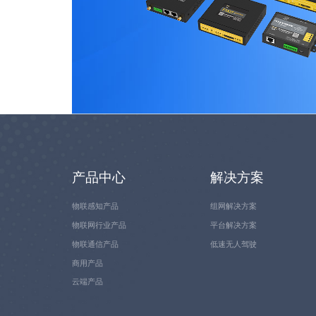
产品中心
解决方案
物联感知产品
组网解决方案
物联网行业产品
平台解决方案
物联通信产品
低速无人驾驶
商用产品
云端产品