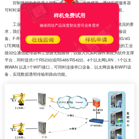
控制终端包含机器人控制器、以太网plc及传感器。通过应用服务器
可时时采集现场plc数据，并可以远程对PLC等设备控制及程序更新。
样机免费试用
工业无线路由：鉴于采集器的接口和设备的工作环境等多种情况的要
确保四信产品深度契合贵司业务需求
求，我们选择厦门四信通讯有限公司的F-R100系列路由器作为传输设
备。F-R100系列Router是一种物联网无线通信路由器，利用公用3G/4G
LTE网络为用户提供无线长距离数据传输功能。该产品采用高性能的工业
级32位通信处理器和工业级无线模块，以嵌入式实时操作系统为软件支撑
平台，同时提供1个RS232(或RS485/RS422)、4个以太网LAN，1个以太
网WAN 以及1个WIFI接口，可同时连接串口设备、以太网设备和WIFI设
备，实现数据透明传输和路由功能。