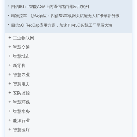
四信5G+--智能AGV上的通信路由器应用案例
精准控车，秒级响应：四信5G车载网关赋能无人矿卡革新升级
四信5G RedCap应用方案，加速奔向5G智慧工厂星辰大海
从制造到智造！四信5G工业路由器赋能5G LAN全连接工厂建设
工业物联网
四信5G工业路由器助力5G LAN智慧工厂应用方案加速落地
智慧交通
5G工业路由器智慧塔吊无线监测方案，四信让施工安全看得见
智慧城市
5G+智慧工厂数据采集监控方案 “数字工厂”到“物联工厂”
新零售
AGV小车基于四信5G工业路由器的应用
智慧农业
工业机器人远程监控系统方案
智慧电力
安防监控
智慧环保
智慧水务
能源行业
智慧医疗