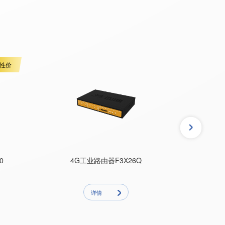
性价
0
4G工业路由器F3X26Q
小体
详情