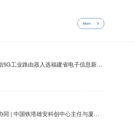
More
省级荣誉！四信5G工业路由器入选福建省电子信息新产品
深化产学研企协同 | 中国铁塔雄安科创中心主任与厦门大学领导一行莅临四信参观交流