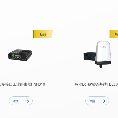
新品
高
G多接口工业路由器FNR310
标准LoRaWAN基站FBL80
详情
详情