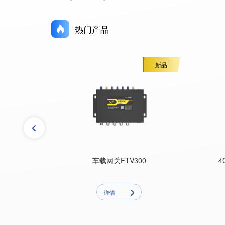
热门产品
5G高速率
新品
100
车载网关FTV300
4
详情