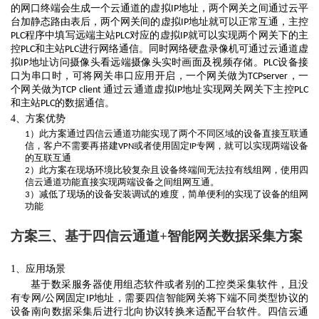
的网口终端会生成一个云通道的虚拟
地址，两个网关之间通过云平
IP
台加静态路由表后，两个网关间的虚拟
地址就可以正常互通，主控
IP
程序中填写远端主站
对应的虚拟
就可以实现两个网关下的主
PLC
PLC
IP
控
和主站
进行网络通信。同时网络硬盘录像机可通过云通道虚
PLC
PLC
拟
地址访问摄像头看远端摄像头实时画面及视频存储。
设备接
IP
PLC
口为串口时，可将网关串口应用开启，一个网关做为
，一
TCPserver
个网关做为
通过云通道虚拟
地址实现网关网关下主控
TCP client
IP
PLC
和主站
的数据通信。
PLC
4、方案优势
）此方案通过四信云通道功能实现了两个不同区域的设备直接互联通
1
信，客户不需要再搭建
或者使用固定
专网，就可以实现两端设备
VPN
IP
的互联互通
）此方案在现场环境比较复杂且设备终端间无法拉有线组网，使用四
2
信云通道功能直接实现两端设备之间组网互通。
）减低了现场的设备安装调试的难度，简单便利的实现了设备的组网
3
功能
方案三、基于四信云通道
+智能网关
数据采集方案
1、
应用场景
基于数采服务器使用组态软件或者别的工控类采集软件，且没
有专网
公网固定
地址，需要四信智能网关将下端不同类型协议的
/
IP
设备南向数据采集后进行北向协议转换来适配平台软件。四信云通