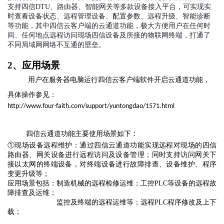
⽀持四信
DTU、路由器、智能⽹关等
多款设备接入平台
，可
实现实
时
查看设备状态、
远程管理设备
、配置参数
、远程升级、智能诊断
等
功能，其中
四信云
客户端的云通道功能，极大方便用户在任何时
间、任何地点远程访问现场四信设备及所接的物联网终端，打通了
不同局域网网络不互通的壁垒。
2、应用场景
用户在服务器电脑运行四信云客户端软件开启云通道功能，
具体操作参见：
http://www.four-faith.com/support/yuntongdao/1571.html
四信云通道功能主要使用场景如下：
①现场设备远程维护：通过四信云通道功能实现远程对现场的
四信
路由器、
网关设备进行远程访问
及设备管理
；
同时支持
访问网关
下
接
以太网
的
终端设备
，对终端
设备
进行
故障排查、设备维护、程序
变更升级等；
应用场景
包括：
制造机械的远程
检修
运维；工控
PLC等设备的远程故
障排查及运维；
监控及终端的远程运维等
；远程
PLC程序修改及上下
载；