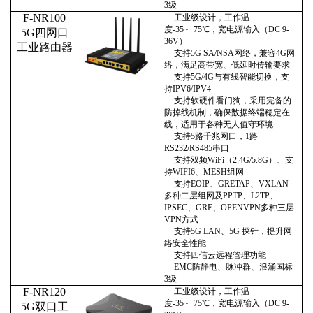
3级
F-NR100
工业级设计，
工作温
度
-
35
~+
7
5℃，宽电源输入（
DC 9
-
5G
四网口
36V）
工业路由器
支持
5G SA/NSA网络，兼容4G网
络，满足高带宽、低延时传输要求
支持
5G/4G与有线智能切换，支
持IPV6/IPV4
支持软硬件看门狗，采用完备的
防掉线机制，
确保
数据终端
稳定
在
线
，
适用于各种无人值守环境
支持
5路千兆网口
，
1路
RS232/RS485
串口
支持双频
WiFi（2.4G/5.8G）、支
持WIFI6、MESH组网
支持
EOIP、GRETAP、VXLAN
多种二层组网及PPTP、L2TP、
IPSEC、GRE、OPENVPN多种三层
VPN
方式
支持
5G LAN、5G 探针，提升网
络安全性能
支持四信云远程管理功能
EMC防静电、脉冲群、浪涌国标
3级
F-NR120
工业级设计，
工作温
度
-
35
~+
7
5℃，宽电源输入（
DC 9
-
5G双
口
工