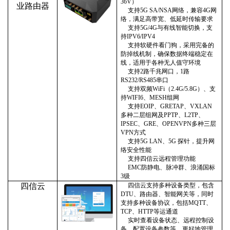
36V）
业路由器
支持
5G SA/NSA网络，兼容4G网
络，满足高带宽、低延时传输要求
支持
5G/4G与有线智能切换，支
持IPV6/IPV4
支持软硬件看门狗，采用完备的
防掉线机制，
确保
数据终端
稳定
在
线
，
适用于各种无人值守环境
支持
2
路千兆网口
，
1路
RS232/RS485
串口
支持双频
WiFi（2.4G/5.8G）、支
持WIFI6、MESH组网
支持
EOIP、GRETAP、VXLAN
多种二层组网及PPTP、L2TP、
IPSEC、GRE、OPENVPN多种三层
VPN
方式
支持
5G LAN、5G 探针，提升网
络安全性能
支持四信云远程管理功能
EMC防静电、脉冲群、浪涌国标
3级
四信云
四信云⽀持多种设备类型，包含
DTU、路由器、智能⽹关等，同时
⽀持多种设备协议，包括MQTT、
TCP、HTTP等运通道
实时查看设备状态、远程控制设
备、配置设备参数等，更好地管理