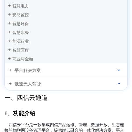
智慧电力
安防监控
智慧环保
智慧水务
能源行业
智慧医疗
商业与金融
平台解决方案
低速无人驾驶
一、
四信云通道
1、功能介绍
四信云
平台
是⼀款集成四信产品运维
、
管理
、
数据开放
、
⽣态连
接的物联⽹设备管理平台
，
提供端云融合的⼀体化解决⽅案
。平台