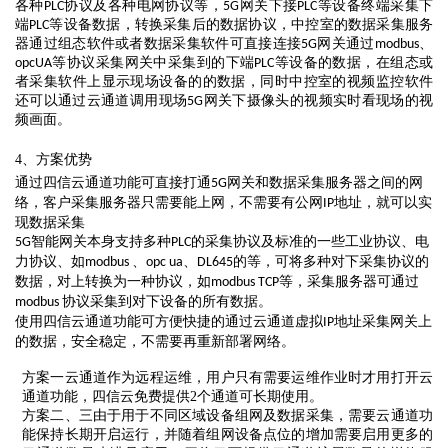
各种
协议及各种电网协议等，
网关下接
等设备终端采集下
PLC
5G
PLC
端
等设备数据，转换采集后的数据协议，中控室的数据采集服务
PLC
器通过组态软件或者数据采集软件可直接连接
网关通过
、
5G
modbus
等协议采集网关中采集到的下端
等设备的数据，在组态或
opcUA
PLC
者采集软件上显示现场设备的的数据，同时中控室的视频监控软件
还可以通过云通道调用现场
网关下摄像头的视频实时看现场的视
5G
频画面。
4、
方案优势
通过四信云通道功能可直接打通
网关和数据采集服务器之间的网
5G
络，客户采集服务器只需要能上网，不需要有公网
地址，就可以实
IP
现数据采集
智能网关本身支持多种
的采集协议及标准的一些工业协议、电
5G
PLC
力协议、如
、
、
的等，可将多种对下采集协议的
modbus
opc ua
DL645
数据，对上转换为一种协议，如
等，采集服务器可通过
modbus TCP
协议采集到对下设备的所有数据。
modbus
使用四信云通道功能可方便快捷的通过云通道虚拟
地址采集网关上
IP
的数据，安全稳定，不需要再重新部署网络。
方案一云通道作为远程运维，用户只有需要运维作业时才用打开云
通道功能，四信云免费提供
2个通道可长期使用。
方案二、三由于用于不同区域设备组网及数据采集，需要云通道功
能保持长期开启运行，并随着组网设备点位的增加需要启用更多的