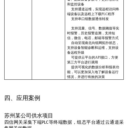
和监控设备
支持通道运维，实现远程访问终
端设备以及远程上下载
PLC程序
支持串口
组
数据透传转发
支持流量、信号、数据阈值等实
时报警，历史报警追溯，支持短
信，微信，电话，邮箱等报警方式
自动呈现南北向组网拓扑状态，
支持设备智能诊断和运维，支持设
备远程升级
可提供云平台的
API接口，方便
第三方平台进行调用
提供可视化的数据分析和报表功
能，可以更加深⼊地了解设备运⾏
情况，并进⾏有效的决策
四、
应用案例
苏州某公司供水项目
四信网关采集下端
等终端数据，组态平台通过云通道采
PLC