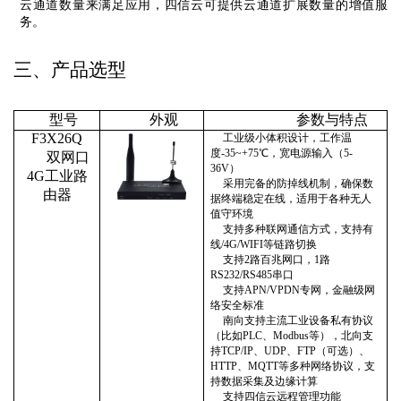
云通道数量来满足应用，四信云可提供云通道扩展数量的增值服
务。
三、
产品选型
型号
外观
参数与特点
F3X26Q
工业级小体积设计，
工作温
度
-
35
~+
7
5℃，宽电源输入（5-
双
网口
36V）
4G工业路
采用完备的
防掉线机制，
确保
数
由器
据终端
稳定
在线
，
适用于各种无人
值守环境
支持
多种联网
通信
方式
，
支持有
线
/4G/WIFI等链路切换
支持
2路百兆网口，1路
RS232/RS485串口
支持
APN/
VP
D
N专网，金融级网
络安全标准
南向支持主流工业设备私有协议
（比如
PLC、Modbus等），北向
支
持
TCP/IP、UDP、FTP（可选）、
HTTP
、
MQTT
等多种网络协议
，
支
持数据采集及边缘计算
支持四信云远程管理功能