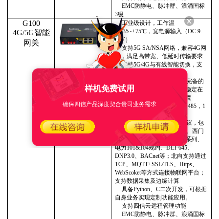
EMC防静电、脉冲群、浪涌国标
3级
G100
工业级设计，
工作温
度
-
35
~+
7
5℃，宽电源输入（
DC 9
-
4G/5G智能
36V）
网关
支持
5G SA/NSA网络，兼容4G网
络，满足高带宽、低延时传输要求
支持
5G/4G与有线智能切换，支
持IPV6/IPV4
支持软硬件看门狗，采用完备的
样机免费试用
防掉线机制，
确保
数据终端
稳定
在
线
，
适用于各种无人值守环境
确保四信产品深度契合贵司业务需求
支持
5路千兆网口
，
5路RS485
，
1
路
RS
232
串口
南向支持主流工业设备协议，包
括
Modbus RTU/Modbus TCP、西门
子系列、欧姆龙系列、三菱系列、
电力101&104规约、DLT 645、
DNP3.0、BACnet等；北向支持通过
TCP、MQTT+SSL/TLS、Https、
WebScoket等方式连接物联网平台；
支持数据采集及边缘计算
具备
Python、C二次开发，可根据
自身业务实现定制功能应用。
支持四信云远程管理功能
EMC防静电、脉冲群、浪涌国标