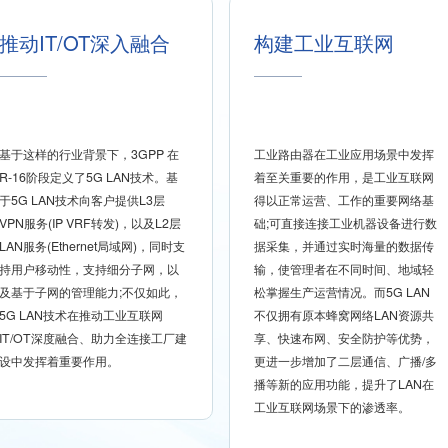
推动IT/OT深入融合
构建工业互联网
基于这样的行业背景下，3GPP 在
工业路由器在工业应用场景中发挥
R-16阶段定义了5G LAN技术。基
着至关重要的作用，是工业互联网
于5G LAN技术向客户提供L3层
得以正常运营、工作的重要网络基
VPN服务(IP VRF转发)，以及L2层
础;可直接连接工业机器设备进行数
LAN服务(Ethernet局域网)，同时支
据采集，并通过实时海量的数据传
持用户移动性，支持细分子网，以
输，使管理者在不同时间、地域轻
及基于子网的管理能力;不仅如此，
松掌握生产运营情况。而5G LAN
5G LAN技术在推动工业互联网
不仅拥有原本蜂窝网络LAN资源共
IT/OT深度融合、助力全连接工厂建
享、快速布网、安全防护等优势，
设中发挥着重要作用。
更进一步增加了二层通信、广播/多
播等新的应用功能，提升了LAN在
工业互联网场景下的渗透率。