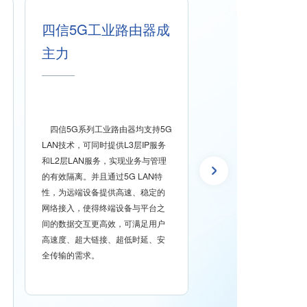
四信5G工业路由器成
5G LAN概念
主力
早在2020年，GSMA发
直行业应用案例》中提到
四信5G系列工业路由器均支持5G
助企业构建无线专网，能
LAN技术，可同时提供L3层IP服务
业降低成本，提高效率，
和L2层LAN服务，实现业务与管理
量，增加收益。在当前的
的有效隔离。并且通过5G LAN特
业网络中，设备面临着线
性，为远端设备提供高速、稳定的
限制，光纤铺设成本高，W
网络接入，使得终端设备与平台之
安全性差，移动性不足等
间的数据交互更高效，可满足用户
在传统的无线专网业务中
高速度、超大链接、超低时延、安
户仅能获得IP类型接入
全传输的需求。
获得常用的Ethernet
路可配置能力差，应用模
这些问题阻碍了企业无线