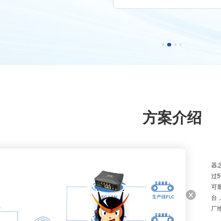
方案介绍
为
器
过
可
台
厂