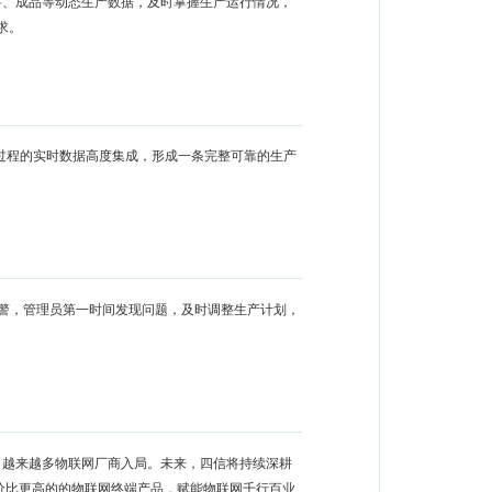
料、成品等动态生产数据，及时掌握生产运行情况，
求。
过程的实时数据高度集成，形成一条完整可靠的生产
预警，管理员第一时间发现问题，及时调整生产计划，
引越来越多物联网厂商入局。未来，四信将持续深耕
价比更高的的物联网终端产品，赋能物联网千行百业