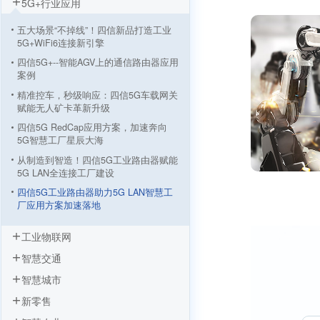
5G+行业应用
五大场景“不掉线”！四信新品打造工业
5G+WiFi6连接新引擎
四信5G+--智能AGV上的通信路由器应用
案例
精准控车，秒级响应：四信5G车载网关
赋能无人矿卡革新升级
四信5G RedCap应用方案，加速奔向
5G智慧工厂星辰大海
从制造到智造！四信5G工业路由器赋能
5G LAN全连接工厂建设
四信5G工业路由器助力5G LAN智慧工
厂应用方案加速落地
5G工业路由器智慧塔吊无线监测方案，
工业物联网
四信让施工安全看得见
智慧交通
5G+智慧工厂数据采集监控方案 “数字
工厂”到“物联工厂”
智慧城市
AGV小车基于四信5G工业路由器的应用
新零售
工业机器人远程监控系统方案