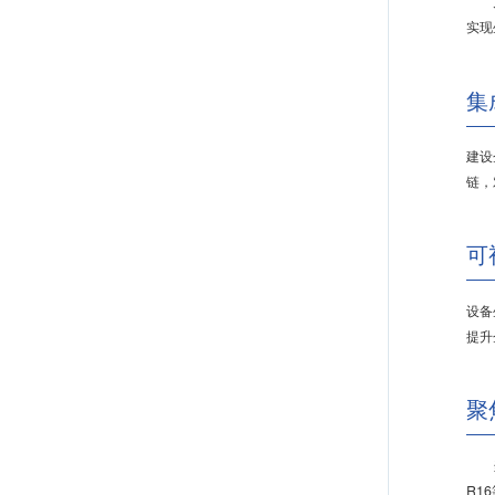
方案
实现
集
建设
链，
可
设备
提升
聚
当前
R1