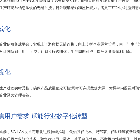
利用5G LAN技术实现设备间高效信息互联，操作人员可实现采集生产设备、物
生产环境与信息系统的无缝对接，提升现场感知和监控能力，满足工厂24小时监测需
成化
企业信息集成平台，实现上下游数据无缝连接，向上支撑企业经营管理，向下与生产
对计划做到可用、可控，计划执行透明化，生产周期可控，提升设备资源利用率。
视化
生产过程实时受控，确保产品质量稳定可控;同时可实现数据大屏，对异常问题及时
企业经营管理决策。
焦用户需求 赋能行业数字化转型
，5G LAN技术商用化进程持续推进，凭借其低成本、易部署、低时延等优势吸
6等物联网产业前沿技术，聚焦行业用户需求，携手合作伙伴，不断推出性能更优、性