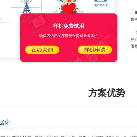
同
互
集
样机免费试用
四
确保四信产品深度契合贵司业务需求
生
署
方案优势
据化