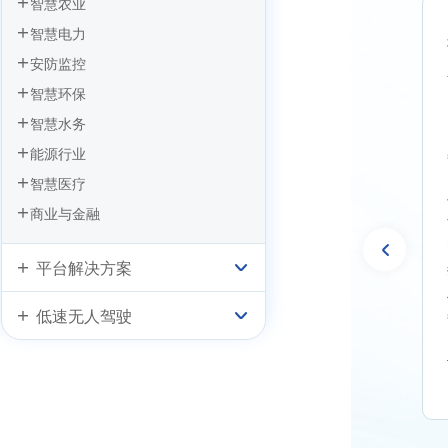
智慧农业
智慧电力
G工业路由器成
5G LAN概念掀起
安防监控
智慧环保
智慧水务
能源行业
早在2020年，GSMA发布的《5G垂
直行业应用案例》中提到，通过协
智慧医疗
列工业路由器均支持5G
助企业构建无线专网，能够帮助企
可同时提供L3层IP服务
商业与金融
业降低成本，提高效率，改进质
AN服务，实现业务与管理
量，增加收益。在当前的行业和工
并且通过5G LAN特
平台解决方案
业网络中，设备面临着线缆移动性
设备提供高速、稳定的
限制，光纤铺设成本高，WiFi覆盖
使得终端设备与平台之
低速无人驾驶
安全性差，移动性不足等问题。而
互更高效，可满足用户
在传统的无线专网业务中，行业用
大链接、超低时延、安
户仅能获得IP类型接入链路，不能
求。
获得常用的Ethernet类型链路，且链
路可配置能力差，应用模式固化，
这些问题阻碍了企业无线专网的规