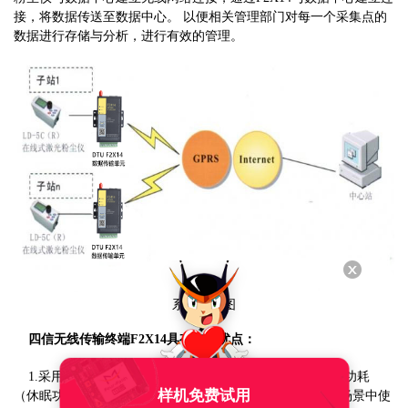
接，将数据传送至数据中心。 以便相关管理部门对每一个采集点的
数据进行存储与分析，进行有效的管理。
系统拓扑图
四信
无线传输终端
F2X14具有如下优点：
1.采用多级休眠和唤醒模式，工作功耗、待机功耗、休眠功耗
样机免费试用
（休眠功耗<5mA）远低业界同类产品，在取电不便的应用场景中使