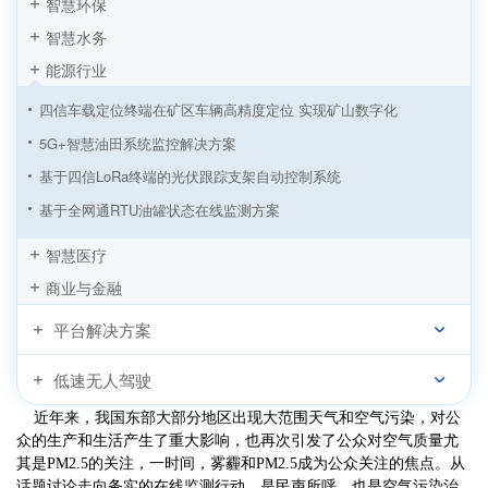
智慧环保
智慧水务
能源行业
四信车载定位终端在矿区车辆高精度定位 实现矿山数字化
5G+智慧油田系统监控解决方案
基于四信LoRa终端的光伏跟踪支架自动控制系统
基于全网通RTU油罐状态在线监测方案
城市燃气管网无线监测方案
智慧医疗
基于LoRa技术的光伏跟踪支架自动控制系统
商业与金融
四信DTU基于气象站无线监测系统应用
平台解决方案
物联网水力平衡及防盗暖监测系统解决方案
“没有污染的GDP”，四信与达康书记一起守护！
低速无人驾驶
四信IP MODEM基于PM2.5在线监测系统
近年来，我国东部大部分地区出现大范围天气和空气污染，对公
众的生产和生活产生了重大影响，也再次引发了公众对空气质量尤
其是PM2.5的关注，一时间，雾霾和PM2.5成为公众关注的焦点。从
话题讨论走向务实的在线监测行动，是民声所呼，也是空气污染治