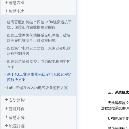
智慧农业
智慧电力
信号盲区如何破？四信LoRa强穿透抗干
扰，保障汇流箱数据稳定回传
四信工业网关落地挪威充电网络，破解
欧洲充电桩安全运维双重困境
四信筑牢电网安全防线，东南亚变电站
远程控制升级
四信智慧物联监控：电力配电机房监控
方案
基于4G工业路由器光伏发电无线远程监
控解决方案
LoRa终端在园区内电气设备监控方案
三、系统组成
安防监控
无线远程监控系
远程监控系统由U
智慧环保
智慧水务
UPS电源主要
能源行业
通信管理机主要