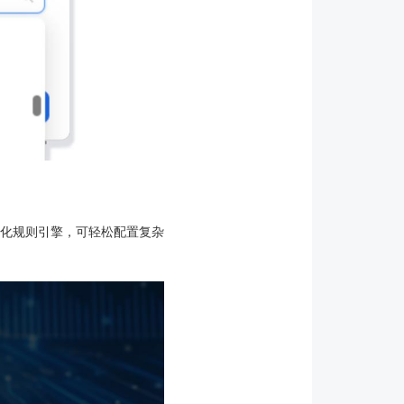
视化规则引擎，可轻松配置复杂