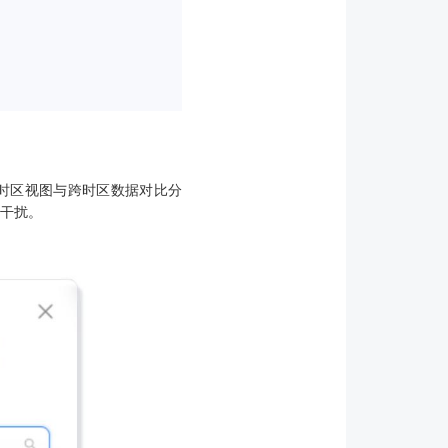
时区视图与跨时区数据对比分
干扰。