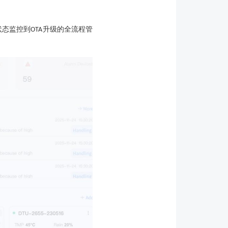
状态监控到
升级的全流程管
OTA