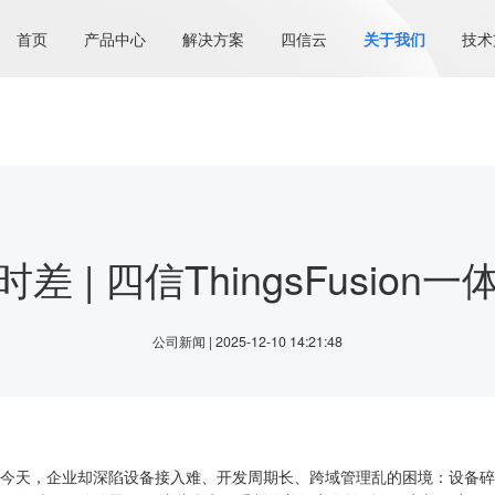
首页
产品中心
解决方案
四信云
关于我们
技术
 | 四信ThingsFusio
公司新闻 | 2025-12-10 14:21:48
今天，企业却深陷设备接入难、开发周期长、跨域管理乱的困境：设备