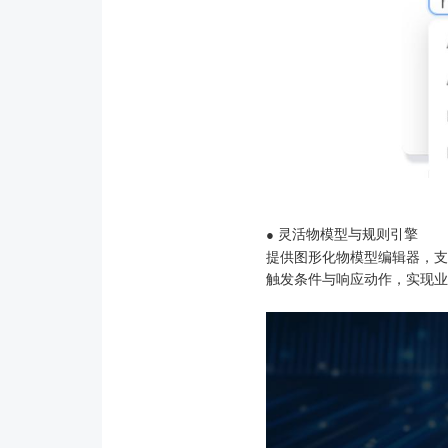
●
灵活物模型与规则引擎
提供图形化物模型编辑器，支
触发条件与响应动作，实现业