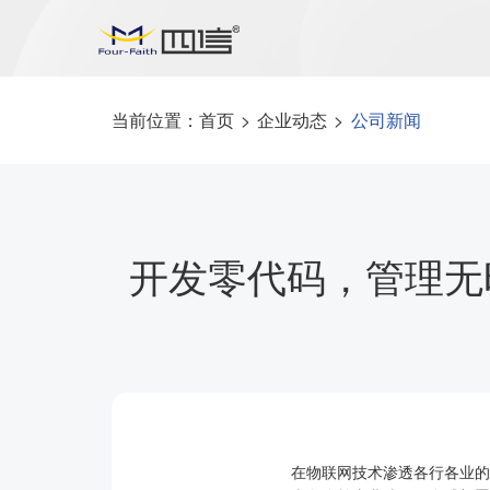
当前位置：
首页
>
企业动态
>
公司新闻
开发零代码，管理无时差
在物联网技术渗透各行各业的