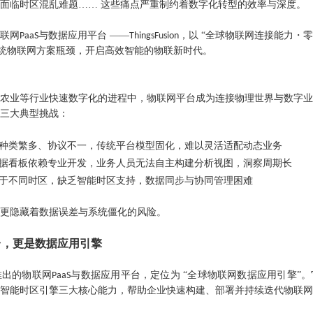
面临时区混乱难题
…… 这些痛点严重制约着数字化转型的效率与深度。
联网
与数据应用平台 ——
，以 “全球物联网连接能力・
PaaS
ThingsFusion
传统物联网方案瓶颈，开启高效智能的物联新时代。
农业等行业快速数字化的进程中，物联网平台成为连接物理世界与数字
三大典型挑战：
种类繁多、协议不一，传统平台模型固化，难以灵活适配动态业务
据看板依赖专业开发，业务人员无法自主构建分析视图，洞察周期长
于不同时区，缺乏智能时区支持，数据同步与协同管理困难
更隐藏着数据误差与系统僵化的风险。
台，更是数据应用引擎
推出的物联网
与数据应用平台，定位为 “全球物联网数据应用引擎”
PaaS
智能时区引擎三大核心能力，帮助企业快速构建、部署并持续迭代物联网