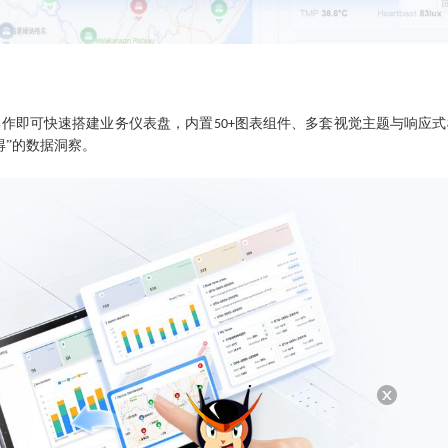
操作即可快速搭建业务仪表盘，内置
图表组件、多套视觉主题与响应式
50+
得”的数据洞察。