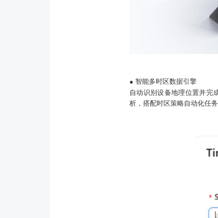
●
智能多时区数据引擎
自动识别设备地理位置并完
析，搭配时区策略自动化任务