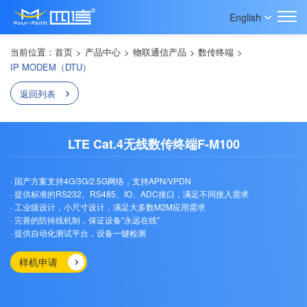
English
当前位置：
首页
>
产品中心
>
物联通信产品
>
数传终端
>
IP MODEM（DTU）
返回列表
LTE Cat.4无线数传终端F-M100
· 国产方案支持4G/3G/2.5G网络，支持APN/VPDN
· 提供标准的RS232、RS485、IO、ADC接口，满足不同接入需求
· 工业级设计，小尺寸设计，满足大多数M2M应用需求
· 完善的防掉线机制，保证设备"永远在线"
· 提供自动化测试平台，设备一键检测
样机申请