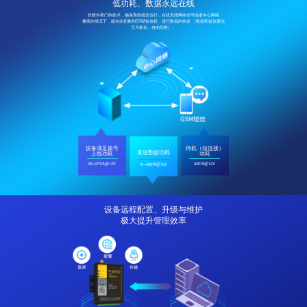
低功耗、数据永远在线
软硬件看门狗技术，确保系统稳定运行，在线无线网络信号或者中心网络
瘫痪的情况下，能自动切换到GSM短信状，进行数据的收发 （数据和短信通信
互为备份，自由切换）。
设备满足拨号
待机（短连接）
发送数据功耗
上线功耗
功耗
86~97mA@12V
32mA@12V
41~45mA@12V
设备远程配置、升级与维护
极大提升管理效率