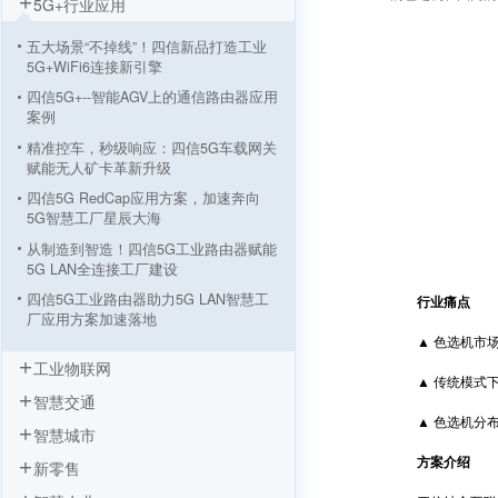
5G+行业应用
五大场景“不掉线”！四信新品打造工业
5G+WiFi6连接新引擎
四信5G+--智能AGV上的通信路由器应用
案例
精准控车，秒级响应：四信5G车载网关
赋能无人矿卡革新升级
四信5G RedCap应用方案，加速奔向
5G智慧工厂星辰大海
从制造到智造！四信5G工业路由器赋能
5G LAN全连接工厂建设
四信5G工业路由器助力5G LAN智慧工
行业痛点
厂应用方案加速落地
▲ 色选机市场
5G工业路由器智慧塔吊无线监测方案，
工业物联网
四信让施工安全看得见
▲ 传统模式下
智慧交通
5G+智慧工厂数据采集监控方案 “数字
工厂”到“物联工厂”
▲ 色选机分布
智慧城市
AGV小车基于四信5G工业路由器的应用
方案介绍
新零售
工业机器人远程监控系统方案