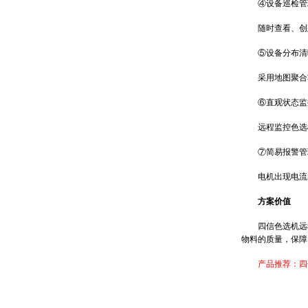
④设备巡检管
随时查看、创建
⑤设备分布清
采用地图聚合功
⑥直观状态监
远程监控色选机
⑦简易报警管
电机出现电流电
方案价值
四信色选机远程
物料的质量，保障
产品推荐：四信