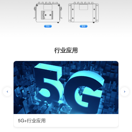
行业应用
· 五大场景“不掉线”！四信新品打造工业5G+WiFi6连
· 
接新引擎
突
5G+行业应用