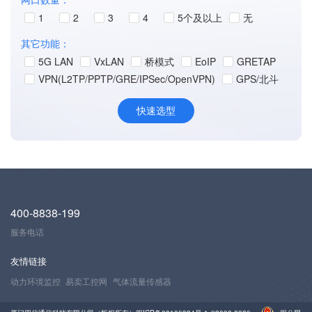
1
2
3
4
5个及以上
无
其它功能：
5G LAN
VxLAN
桥模式
EoIP
GRETAP
VPN(L2TP/PPTP/GRE/IPSec/OpenVPN)
GPS/北斗
400-8838-199
服务电话
友情链接
动力环境监控
易卖工控网
气体流量传感器