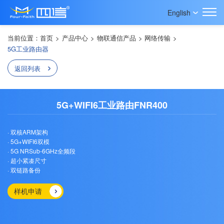
English
当前位置：
首页
>
产品中心
>
物联通信产品
>
网络传输
>
5G工业路由器
返回列表
5G+WIFI6工业路由FNR400
· 双核ARM架构
· 5G+WIFI6双模
· 5G NRSub-6GHz全频段
· 超小紧凑尺寸
· 双链路备份
样机申请