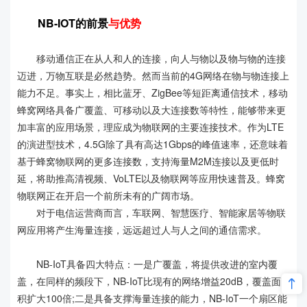
NB-IOT的前景
与优势
移动通信正在从人和人的连接，向人与物以及物与物的连接
迈进，万物互联是必然趋势。然而当前的4G网络在物与物连接上
能力不足。事实上，相比蓝牙、ZigBee等短距离通信技术，移动
蜂窝网络具备广覆盖、可移动以及大连接数等特性，能够带来更
加丰富的应用场景，理应成为物联网的主要连接技术。作为LTE
的演进型技术，4.5G除了具有高达1Gbps的峰值速率，还意味着
基于蜂窝物联网的更多连接数，支持海量M2M连接以及更低时
延，将助推高清视频、VoLTE以及物联网等应用快速普及。蜂窝
物联网正在开启一个前所未有的广阔市场。
对于电信运营商而言，车联网、智慧医疗、智能家居等物联
网应用将产生海量连接，远远超过人与人之间的通信需求。
NB-IoT具备四大特点：一是广覆盖，将提供改进的室内覆
盖，在同样的频段下，NB-IoT比现有的网络增益20dB，覆盖面
积扩大100倍;二是具备支撑海量连接的能力，NB-IoT一个扇区能