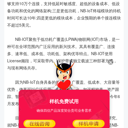
够支持10万个连接，支持低延时敏感度、超低的设备成本、低设
备功耗和优化的网络架构;三是更低功耗，NB-IoT终端模块的待机
时间可长达10年;四是更低的模块成本，企业预期的单个接连模块
不超过5美元。
NB-IOT聚焦于低功耗广覆盖(LPWA)物联网(IOT)市场，是一
种可在全球范围内广泛应用的新兴技术。其具有覆盖广、连接
多、速率低、成本低、功耗低、架构优等特点。NB-IOT使用
License频段，可采取带内、保护带或独立载波三种部署方式，
与现有网络共存。
因为NB-IoT自身具备的低功耗、广覆盖、低成本、大容量等
优势，使其可以广泛应用于多种垂直行业，如远程抄表、资产跟
踪、智能停车、智慧农业等。3GPP标准的首个版本预计在今年6
样机免费试用
月发布，到时候将有一批测试网络和小规模商用网络出现。
确保四信产品深度契合贵司业务需求
目前包括我国运营商在内诸多运营商在开展NB-IoT和研究。
就NB-IoT的发展现状，余泉详细阐述了三个精彩观点：一是NB-