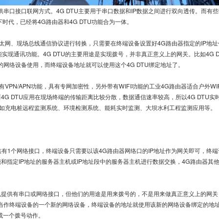
供串口接口联网方式。4G DTU主要用于串口数据和IP数据之间进行双向透传。而有
时代，已经将4G路由器和4G DTU功能合为一体。
网、现场总线通信协议进行转换，只需要在终端设备设置好4G路由器指定的IP地址
则不能实现通讯功能。4G DTU的主要用途是实现拨号，并非真正意义上的网关。比如4G
新的网络设备使用，而终端设备地址就可以使用这个4G DTU绑定地址了。
PN/APN功能，具有专网加密性，另外带有WIFI功能的工业4G路由器适合户外WI
。而4G DTU应用在现场终端的传输距离比较分散，数据通信速率较高，所以4G DT
如充电桩远程监测系统、环境检测系统、能耗实时监测、大坝水利工程监测应用等。
1个网络接口，终端设备只需要以该4G路由器网络口的IP地址作为网关即可，终端
能和指定IP地址的服务器主机或IP地址段中的服务器主机进行数据交换，4G路由器
也提供有串口或网络接口，但他们的用途是用来拨号的，不是用来做真正意义上的网关，
U当作终端设备的一个新的网络设备，终端设备的地址就使用该新的网络设备绑定的地址;
成一个拨号动作。