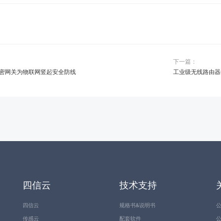
下一篇：
密网关为物联网竖起安全防线
工业级无线路由器
四信云
技术支持
四信云
规格书&说明书
传感云
配套软件