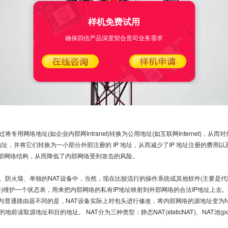
样机免费试用
确保四信产品深度契合贵司业务需求
网络地址(如企业内部网Intranet)转换为公用地址(如互联网Internet)，从而对
 地址，并将它们转换为一小部分外部注册的 IP 地址，从而减少了IP 地址注册的费
了内部网络结构，从而降低了内部网络受到攻击的风险。
防火墙、单独的NAT设备中，当然，现在比较流行的操作系统或其他软件(主要是代理软
软件)维护一个状态表，用来把内部网络的私有IP地址映射到外部网络的合法IP地址上去。
。与普通路由器不同的是，NAT设备实际上对包头进行修改，将内部网络的源地址变为
读取源地址和目的地址。 NAT分为三种类型：静态NAT(staticNAT)、NAT池(poo