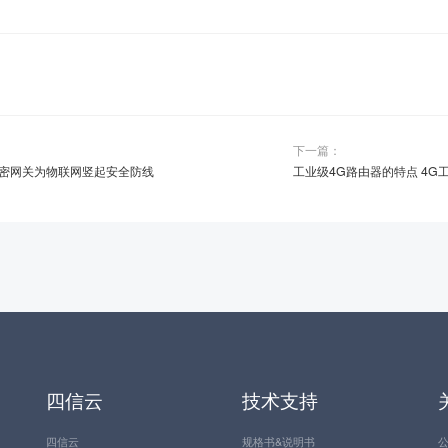
下一篇：
密网关为物联网竖起安全防线
工业级4G路由器的特点 4
四信云
技术支持
四信云
规格书&说明书