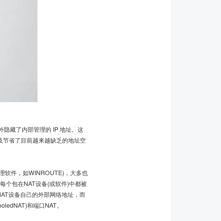
外隐藏了内部管理的 IP 地址。这
用以及节省了目前越来越缺乏的地址空
件，如WINROUTE)，大多也
每个包在NAT设备(或软件)中都被
NAT设备自己的外部网络地址，而
ledNAT)和端口NAT。