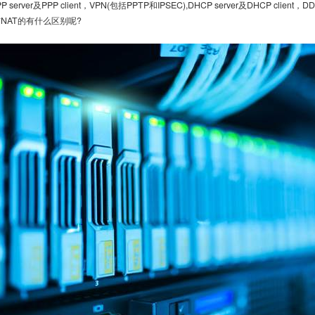
ver及PPP client，VPN(包括PPTP和IPSEC),DHCP server及DHCP clie
与NAT的有什么区别呢?