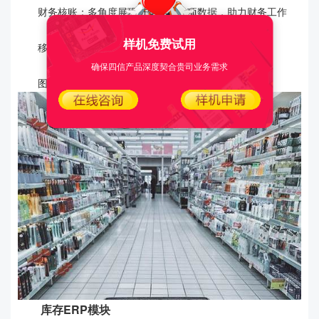
财务核账：多角度展现进销存、款项数据，助力财务工作
样机免费试用
移动数据：手机移动端数据，随时随地实时掌控
确保四信产品深度契合贵司业务需求
图形报表：多维度线图报表，直观简洁便于分析
库存ERP模块