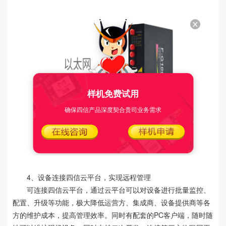
样机免费试用
确保四信产品深度契合贵司业务需求
4、设备连接四信云平台，实现远程管理
可连接四信云平台，通过云平台可以对设备进行批量监控、
配置、升级等功能，极大降低运营方、集成商、设备提供商等各
方的维护成本，提高管理效率。同时有配套的PC客户端，随时随