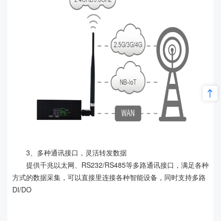
3、多种通讯接口，灵活转发数据
提供千兆以太网、RS232/RS485等多路通讯接口，满足各种
方式的数据采集，可以直接里连接各种智能设备，同时支持多路
DI/DO