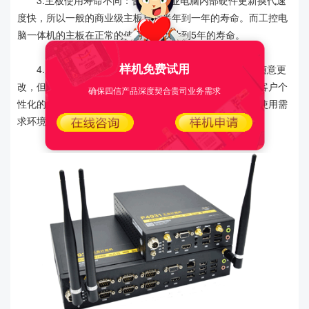
3.主板使用寿命不同：普通的商业电脑内部硬件更新换代速
度快，所以一般的商业级主板只有半年到一年的寿命。而工控电
脑一体机的主板在正常的使用下可以达到5年的寿命。
样机免费试用
4.用户化程度不同：普通商用平板一旦生产出就无法随意更
改，但工控一体机，它的工业级主板可以灵活的满足一些客户个
确保四信产品深度契合贵司业务需求
性化的需求。可以实现用户的定制化。更完美配合客户的使用需
求环境。