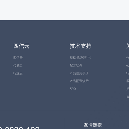
四信云
技术支持
四信云
规格书&说明书
传感云
配套软件
行业云
产品使用手册
产品配置演示
FAQ
友情链接
0-8838-199