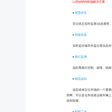
LoRaWAN终端解决方案
♦
智慧停车
车位状态实时监测;信息透明，
♦
智能井盖
实时监控城市井盖位置信息对于
♦
路灯监测
远距离路灯控制、故障、线路监
♦
物流追踪
追踪或者定位市场的一个重要的
部网，可以是仓库或者运输车辆上，
设和部署。
♦
智能工业