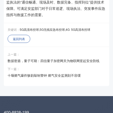
监执法的“通信畅通、现场及时、数据完备、指挥到位”提供技术
保障。可满足安监部门对于日常巡逻、现场执法、突发事件应急
指挥与救援工作的需要。
关键词：
5G高清布控球,5G无线应急布控球,4G
5G高清布控球
返回列表
上一篇：
数据密盾，量子可期：四信量子加密网关为物联网竖起安全防线
下一篇：
十堰燃气爆炸惨剧敲响警钟 燃气安全监测刻不容缓
400-8838-199