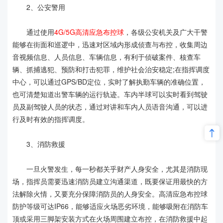
2、公安警用
通过使用
4G/5G高清应急布控球
，各级公安机关及广大干警
能够在街面和巡逻中，迅速对区域内形成侦查与布控，收集周边
音视频信息、人员信息、车辆信息，有利于侦破案件、核查车
辆、抓捕逃犯、预防和打击犯罪，维护社会治安稳定;在指挥调度
中心，可以通过GPS/BD定位，实时了解执勤车辆的准确位置，
也可清楚知道出警车辆的运行轨迹。车内半球可以实时看到驾驶
员及副驾驶人员的状态，通过对讲和车内人员语音沟通，可以进
行及时有效的指挥调度。
3、消防救援
一旦火警发生，每一秒都关乎财产人身安全，尤其是消防现
场，指挥员需要迅速消防员建立沟通渠道，既要保证用最快的方
法解除火情，又要充分保障消防员的人身安全。高清应急布控球
防护等级可达IP66，能够适应火场恶劣环境，能够吸附在消防车
顶或采用三脚架安装方式在火场周围建立布控，在消防救援中起