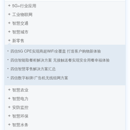
5G+行业应用
工业物联网
智慧交通
智慧城市
新零售
四信5G CPE实现商超WiFi全覆盖 打造客户购物新体验
四信智能取餐柜解决方案 无接触送餐实现安全用餐幸福体验
四信智慧零售解决方案汇总
四信数字标牌/广告机无线组网方案
四信工业路由器基于连锁超市收银解决方案
智慧农业
基于四信工控一体屏自助饮料机解决方案
智慧电力
新零售领航者 四信智能自助结账解决方案
安防监控
智慧零售的自助时代 刷脸售卖应用崛起
智慧环保
基于工控机搭载RK3399处理器的自助榨汁机应用方案
智慧水务