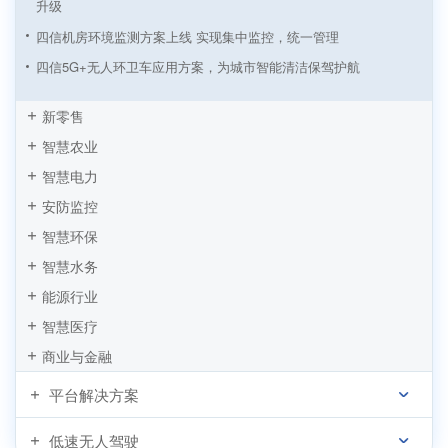
升级
四信机房环境监测方案上线 实现集中监控，统一管理
四信5G+无人环卫车应用方案，为城市智能清洁保驾护航
四信NB-IoT室内测温方案，实现企业供暖降本增效
新零售
四信传感云智慧公厕综合解决方案，实现公厕精细化管理
智慧农业
四信传感云 | 办公环境监测与智能控制软硬件全套解决方案
智慧电力
四信机房环境监测与安全预警解决方案
安防监控
四信智能充电桩解决方案，实现新能源汽车出行无忧
智慧环保
智慧旅游之IPC智慧景区视频监控方案
智慧水务
基于PLC数据采集网关的智慧公厕应用方案
能源行业
智慧医疗
商业与金融
平台解决方案
低速无人驾驶