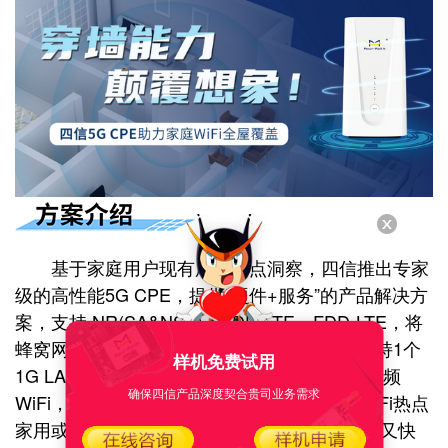
基于家庭用户现有用网痛点洞察，四信推出专家
级的高性能5G CPE，提供“硬件+服务”的产品解决方
案，支持 NR(SA&NSA)、TDD-LTE、FDD-LTE，将
蜂窝网络数据转换为WiFi和有线网口数据，支持1个
样机免费试用
1G LAN口、1个2.5G WAN/LAN，2.4G+5G 双频
确保四信产品深度契合贵司业务需求
WiFi，适用于需要快速部署有线宽带网络、WiFi热点
家用或商用场景;提供WiFi百分百覆盖、上网稳又快